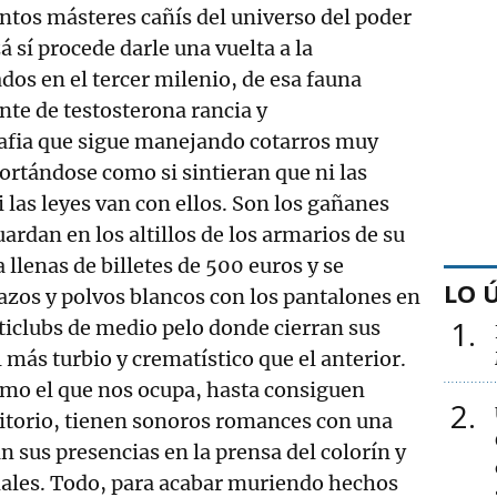
ntos másteres cañís del universo del poder
 sí procede darle una vuelta a la
dos en el tercer milenio, de esa fauna
te de testosterona rancia y
fia que sigue manejando cotarros muy
rtándose como si sintieran que ni las
 las leyes van con ellos. Son los gañanes
ardan en los altillos de los armarios de su
 llenas de billetes de 500 euros y se
LO 
zos y polvos blancos con los pantalones en
1
uticlubs de medio pelo donde cierran sus
 más turbio y crematístico que el anterior.
omo el que nos ocupa, hasta consiguen
2
ritorio, tienen sonoros romances con una
 sus presencias en la prensa del colorín y
nales. Todo, para acabar muriendo hechos