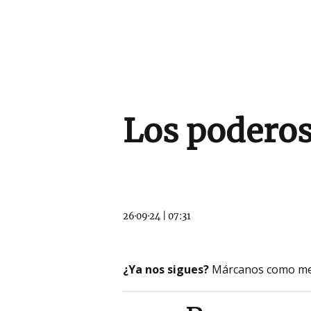
Los podero
26·09·24
|
07:31
¿Ya nos sigues?
Márcanos como me