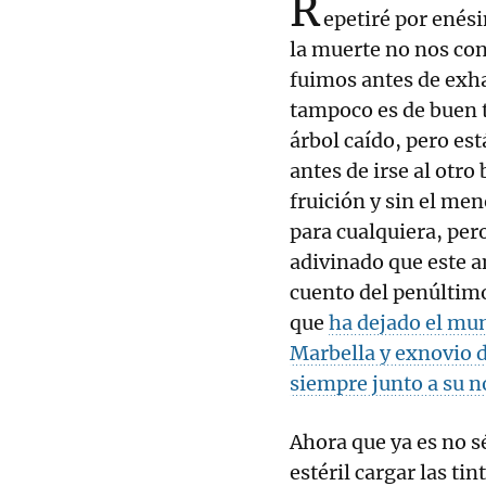
R
epetiré por enés
la muerte no nos con
fuimos antes de exha
tampoco es de buen t
árbol caído, pero est
antes de irse al otro
fruición y sin el men
para cualquiera, per
adivinado que este a
cuento del penúltim
que
ha dejado el mun
Marbella y exnovio d
siempre junto a su 
Ahora que ya es no sé
estéril cargar las ti