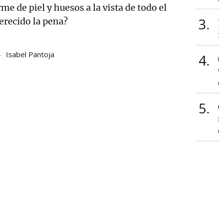
me de piel y huesos a la vista de todo el
3
recido la pena?
Isabel Pantoja
4
5