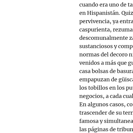
cuando era uno de ta
en Hispanistán. Quizá
pervivencia, ya entra
caspurienta, rezuman
descomunalmente za
sustanciosos y compo
normas del decoro ni
venidos a más que gu
casa bolsas de basura
empapuzan de güisca
los tobillos en los p
negocios, a cada cual
En algunos casos, c
trascender de su ter
famosa y simultanean
las páginas de tribu