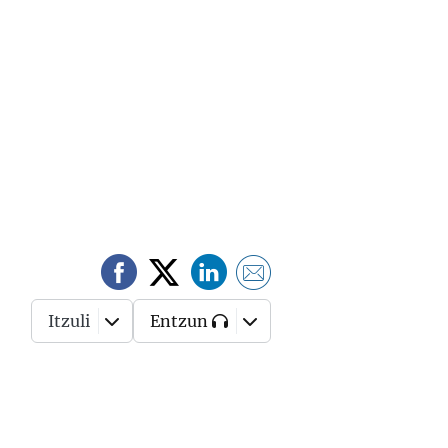
Itzuli
Entzun