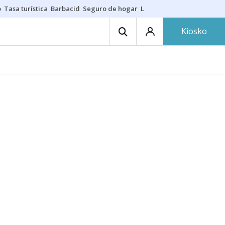
o
Tasa turística
Barbacid
Seguro de hogar
Lío Athletic-Osasuna
Mast
Kiosko