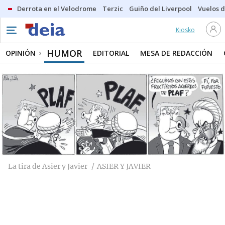
Derrota en el Velodrome
Terzic
Guiño del Liverpool
Vuelos d
Kiosko
HUMOR
OPINIÓN
EDITORIAL
MESA DE REDACCIÓN
La tira de Asier y Javier
ASIER Y JAVIER