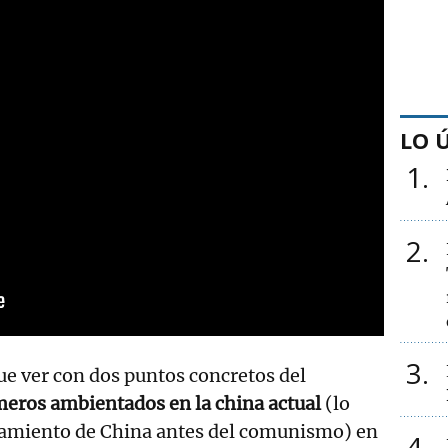
LO 
1
2
3
ue ver con dos puntos concretos del
eros ambientados en la china actual
(lo
eamiento de China antes del comunismo) en
4