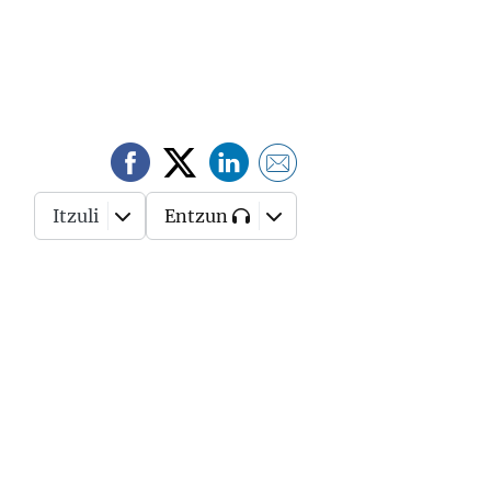
Itzuli
Entzun