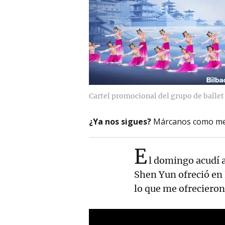
Cartel promocional del grupo de balle
¿Ya nos sigues?
Márcanos como me
E
l domingo acudí a
Shen Yun ofreció en
lo que me ofrecieron