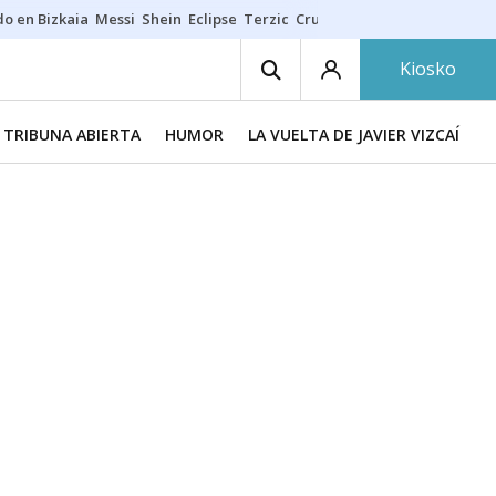
do en Bizkaia
Messi
Shein
Eclipse
Terzic
Cruz Gorbeia
Guía Macarfi
Kiosko
TRIBUNA ABIERTA
HUMOR
LA VUELTA DE JAVIER VIZCAÍNO