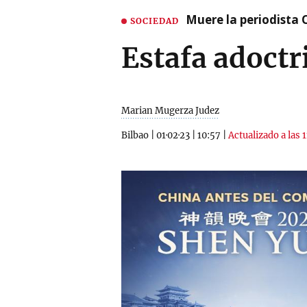
Muere la periodista 
SOCIEDAD
Estafa adoctr
Marian Mugerza Judez
Bilbao
|
01·02·23
|
10:57
|
Actualizado a las 