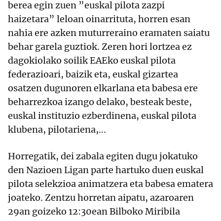
berea egin zuen ”euskal pilota zazpi
haizetara” leloan oinarrituta, horren esan
nahia ere azken muturreraino eramaten saiatu
behar garela guztiok. Zeren hori lortzea ez
dagokiolako soilik EAEko euskal pilota
federazioari, baizik eta, euskal gizartea
osatzen dugunoren elkarlana eta babesa ere
beharrezkoa izango delako, besteak beste,
euskal instituzio ezberdinena, euskal pilota
klubena, pilotariena,...
Horregatik, dei zabala egiten dugu jokatuko
den Nazioen Ligan parte hartuko duen euskal
pilota selekzioa animatzera eta babesa ematera
joateko. Zentzu horretan aipatu, azaroaren
29an goizeko 12:30ean Bilboko Miribila