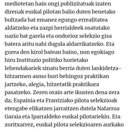
mediotetan hain ongi publizitatuak izaten
direnak euskal pilotan balio duten benetako
bultzada bat emanez egungo errealitatea
aldatzeko eta zazpi herrialdeek osatutako
nazio bat garela eta ondorioz selekzio gisa
batera aritu nahi dugula aldarrikatzeko. Eta
gurea den kirol batean baino, non egokiago
hiru Instituzio politiko horietako
lehendakariek sinatu berria duten lankidetza-
hitzarmen asmo hori behingoz praktikan
jartzeko, alegia, hitzetatik praktikara
pasatzeko. Zeren orain arte ikusten dena zera
da; Espainia eta Frantziako pilota selekzioak
etengabe elikatzen jarraitzen dutela Nafarroa
Garaia eta Iparraldeko euskal pilotariekin. Eta
zoritxarrez, euskal pilota selekzioaren aurkako