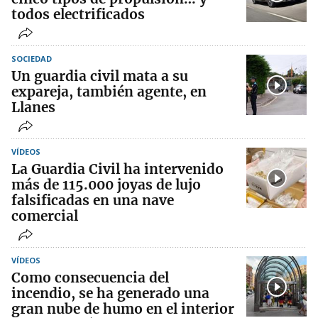
todos electrificados
SOCIEDAD
Un guardia civil mata a su
expareja, también agente, en
Llanes
VÍDEOS
La Guardia Civil ha intervenido
más de 115.000 joyas de lujo
falsificadas en una nave
comercial
VÍDEOS
Como consecuencia del
incendio, se ha generado una
gran nube de humo en el interior