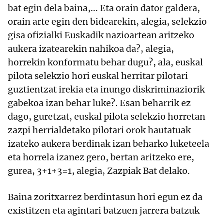
bat egin dela baina,... Eta orain dator galdera,
orain arte egin den bidearekin, alegia, selekzio
gisa ofizialki Euskadik nazioartean aritzeko
aukera izatearekin nahikoa da?, alegia,
horrekin konformatu behar dugu?, ala, euskal
pilota selekzio hori euskal herritar pilotari
guztientzat irekia eta inungo diskriminaziorik
gabekoa izan behar luke?. Esan beharrik ez
dago, guretzat, euskal pilota selekzio horretan
zazpi herrialdetako pilotari orok hautatuak
izateko aukera berdinak izan beharko luketeela
eta horrela izanez gero, bertan aritzeko ere,
gurea, 3+1+3=1, alegia, Zazpiak Bat delako.
Baina zoritxarrez berdintasun hori egun ez da
existitzen eta agintari batzuen jarrera batzuk