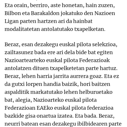
Eta orain, berriro, aste honetan, hain zuzen,
Bilbon eta Barakaldon jokatuko den Nazioen
Ligan parten hartzen ari da hainbat
modalitatetan antolatutako txapelketan.
Beraz, esan dezakegu euskal pilota selekzioa,
zailtasunez bada ere ari dela bide bat egiten
Nazioartearteko euskal pilota Federazioak
antolatzen dituen txapelketetan parte hartuz.
Beraz, lehen harria jarrita aurrera goaz. Eta ez
da gutxi lorpen handia baizik, hori baitzen
aspalditik markatutako lehen helburuetako
bat, alegia, Nazioarteko euskal pilota
Federazioan EAEko euskal pilota federazioa
bazkide gisa onartua izatea. Eta bada. Beraz,
neurri batean esan dezakegu ibilbidearen parte