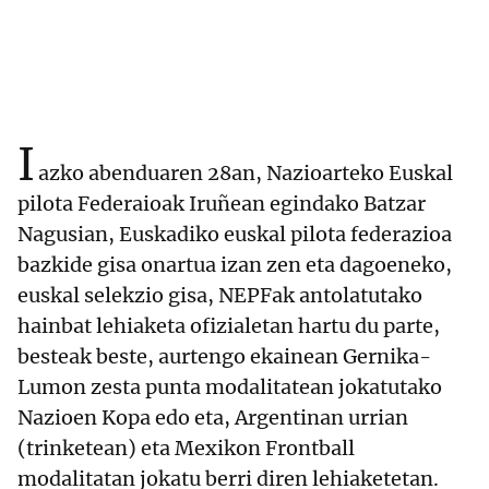
I
azko abenduaren 28an, Nazioarteko Euskal
pilota Federaioak Iruñean egindako Batzar
Nagusian, Euskadiko euskal pilota federazioa
bazkide gisa onartua izan zen eta dagoeneko,
euskal selekzio gisa, NEPFak antolatutako
hainbat lehiaketa ofizialetan hartu du parte,
besteak beste, aurtengo ekainean Gernika-
Lumon zesta punta modalitatean jokatutako
Nazioen Kopa edo eta, Argentinan urrian
(trinketean) eta Mexikon Frontball
modalitatan jokatu berri diren lehiaketetan.