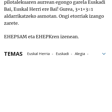
pilotalekuaren aurrean egongo garela Euskadi
Bai, Euskal Herri ere Bai! Gurea, 3+1+3=1
aldarrikatzeko asmotan. Ongi etorriak izango
zarete.
EHEPSAM eta EHEPKren izenean.
TEMAS
Euskal Herria
Euskadi
Alegia
País Vasco