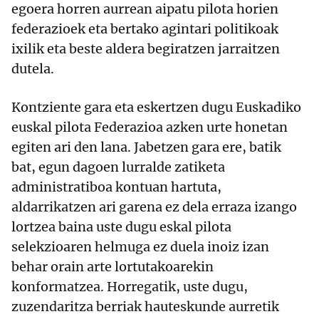
egoera horren aurrean aipatu pilota horien
federazioek eta bertako agintari politikoak
ixilik eta beste aldera begiratzen jarraitzen
dutela.
Kontziente gara eta eskertzen dugu Euskadiko
euskal pilota Federazioa azken urte honetan
egiten ari den lana. Jabetzen gara ere, batik
bat, egun dagoen lurralde zatiketa
administratiboa kontuan hartuta,
aldarrikatzen ari garena ez dela erraza izango
lortzea baina uste dugu eskal pilota
selekzioaren helmuga ez duela inoiz izan
behar orain arte lortutakoarekin
konformatzea. Horregatik, uste dugu,
zuzendaritza berriak hauteskunde aurretik