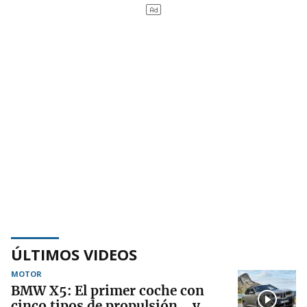
ÚLTIMOS VIDEOS
MOTOR
BMW X5: El primer coche con
cinco tipos de propulsión… y