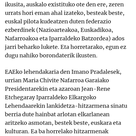
ikusita, auskalo existituko ote den ere, zeren
urrats hori eman ahal izateko, besteak beste,
euskal pilota kudeatzen duten federazio
ezberdinek (Nazioarteakoa, Euskadikoa,
Nafarroakoa eta Iparraldeko Batzordea) ados
jarri beharko lukete. Eta horretarako, egun ez
dugu nahiko borondaterik ikusten.
EAEko lehendakaria den Imano Pradalesek,
urrian Maria Chivite Nafarroa Garaiako
Presidentarekin eta azaroan Jean-Rene
Etchegaray Iparraldeko Elkargoko
Lehendaarekin lankidetza-hitzarmena sinatu
berria dute hainbat arlotan elkarlanean
aritzeko asmotan, bestek beste, euskara eta
kulturan. Ea ba horrelako hitzarmenak