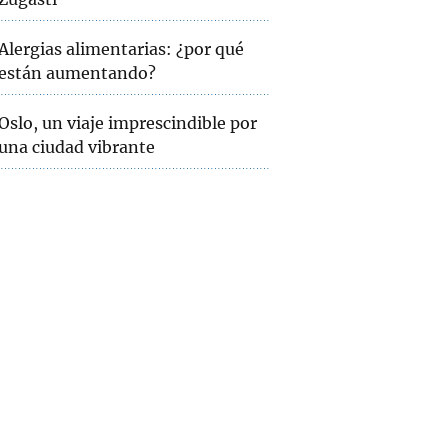
Alergias alimentarias: ¿por qué
están aumentando?
Oslo, un viaje imprescindible por
una ciudad vibrante