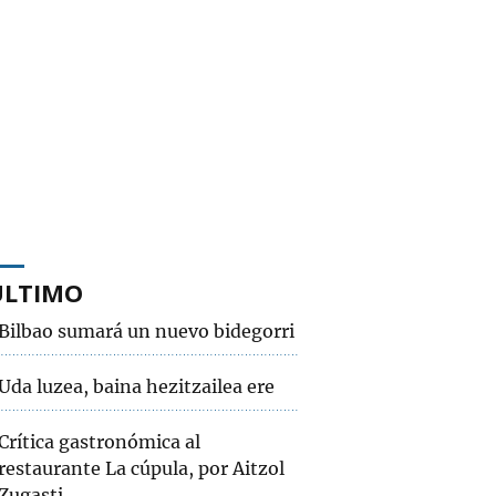
ÚLTIMO
Bilbao sumará un nuevo bidegorri
Uda luzea, baina hezitzailea ere
Crítica gastronómica al
restaurante La cúpula, por Aitzol
Zugasti