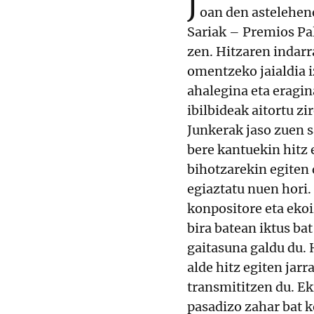
J
oan den astelehe
Sariak – Premios Pal
zen. Hitzaren indarr
omentzeko jaialdia i
ahalegina eta eragin
ibilbideak aitortu zi
Junkerak jaso zuen s
bere kantuekin hitz 
bihotzarekin egiten 
egiaztatu nuen hori.
konpositore eta eko
bira batean iktus bat
gaitasuna galdu du. 
alde hitz egiten jarr
transmititzen du. Ek
pasadizo zahar bat k