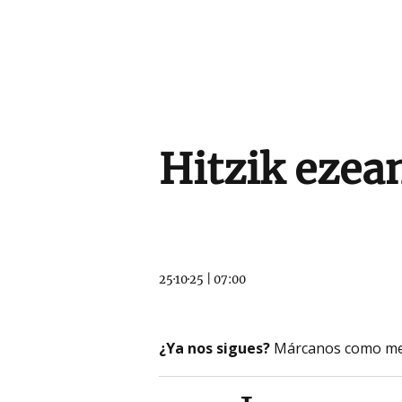
Hitzik ezea
25·10·25
|
07:00
¿Ya nos sigues?
Márcanos como me