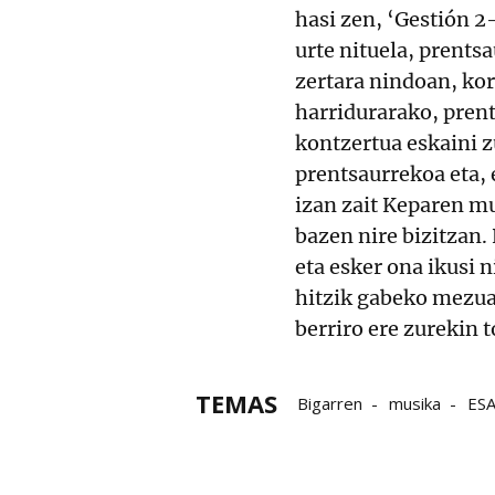
hasi zen, ‘Gestión 
urte nituela, prents
zertara nindoan, kor
harridurarako, pren
kontzertua eskaini z
prentsaurrekoa eta, 
izan zait Keparen mu
bazen nire bizitzan. 
eta esker ona ikusi 
hitzik gabeko mezuak
berriro ere zurekin t
TEMAS
Bigarren
musika
ES