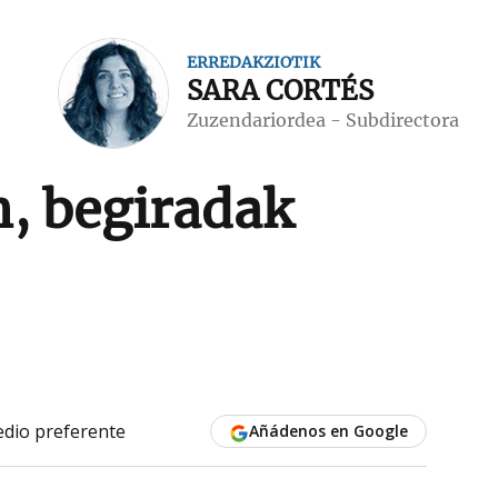
ERREDAKZIOTIK
SARA CORTÉS
Zuzendariordea - Subdirectora
n, begiradak
dio preferente
Añádenos en Google