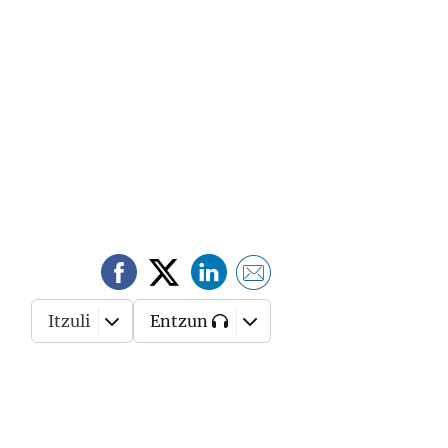
Itzuli
Entzun