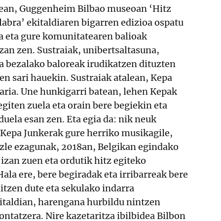
nean, Guggenheim Bilbao museoan ‘Hitz
abra’ ekitaldiaren bigarren edizioa ospatu
a eta gure komunitatearen balioak
zan zen. Sustraiak, unibertsaltasuna,
a bezalako baloreak irudikatzen dituzten
ren sari hauekin. Sustraiak atalean, Kepa
aria. Une hunkigarri batean, lehen Kepak
egiten zuela eta orain bere begiekin eta
duela esan zen. Eta egia da: nik neuk
 Kepa Junkerak gure herriko musikagile,
izle ezagunak, 2018an, Belgikan egindako
 izan zuen eta ordutik hitz egiteko
Hala ere, bere begiradak eta irribarreak bere
aitzen dute eta sekulako indarra
italdian, harengana hurbildu nintzen
ontatzera. Nire kazetaritza ibilbidea Bilbon