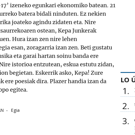
2-17’ izeneko egunkari ekonomiko batean. 21
aurreko batera bidali ninduten. Ez nekien
rika joateko agindu zidaten eta. Nire
tsaurrekoaren ostean, Kepa Junkerak
uen. Hura izan zen nire lehen
egia esan, zoragarria izan zen. Beti gustatu
sika eta garai hartan soinu banda ere
Nire istorioa entzutean, eskua estutu zidan,
nion begietan. Eskerrik asko, Kepa! Zure
LO 
 ere poesiak dira. Plazer handia izan da
1
opo egitea.
2
AN
Egia
3