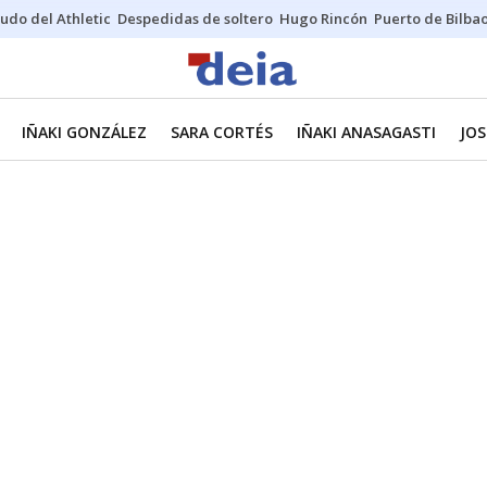
udo del Athletic
Despedidas de soltero
Hugo Rincón
Puerto de Bilba
IÑAKI GONZÁLEZ
SARA CORTÉS
IÑAKI ANASAGASTI
JOS