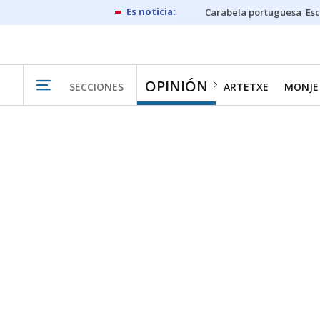
Carabela portuguesa
Esc
OPINIÓN
SECCIONES
ARTETXE
MONJE