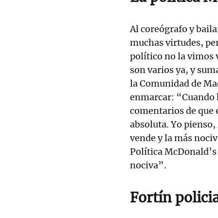
Al coreógrafo y bail
muchas virtudes, pero
político no la vimos 
son varios ya, y sum
la Comunidad de Madr
enmarcar: “Cuando h
comentarios de que e
absoluta. Yo pienso
vende y la más nociv
Política McDonald’s
nociva”.
Fortín polici