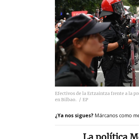
Efectivos de la Ertzaintza frente a la pr
en Bilbao.
EP
¿Ya nos sigues?
Márcanos como me
La política 