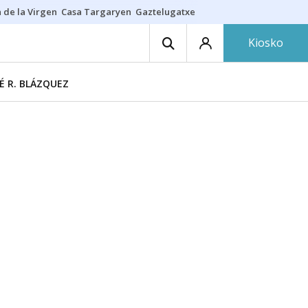
 de la Virgen
Casa Targaryen
Gaztelugatxe
Athletic
Aste Nagusia
C
Kiosko
É R. BLÁZQUEZ