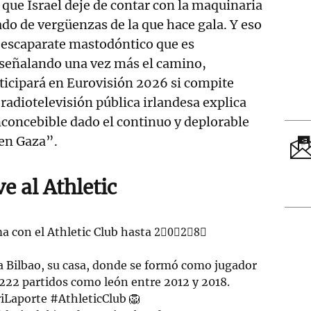
 que Israel deje de contar con la maquinaria
do de vergüenzas de la que hace gala. Y eso
el escaparate mastodóntico que es
 señalando una vez más el camino,
ticipará en Eurovisión 2026 si compite
 radiotelevisión pública irlandesa explica
nconcebible dado el continuo y deplorable
en Gaza”.
e al Athletic
a con el Athletic Club hasta 2⃣0⃣2⃣8⃣
 a Bilbao, su casa, donde se formó como jugador
 222 partidos como león entre 2012 y 2018.
iLaporte
#AthleticClub
🦁