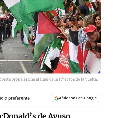
otesta propalestina al final de la 11ª etapa de la Vuelta,
dio preferente
Añádenos en Google
McDonald’s de Ayuso