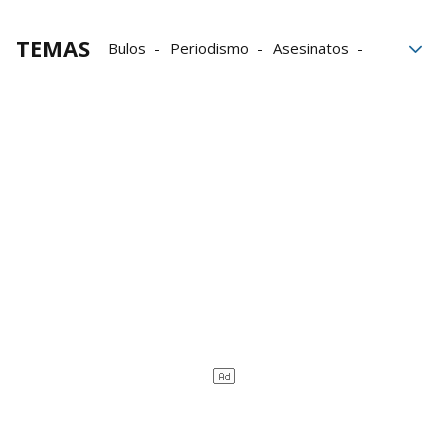
TEMAS
Bulos
Periodismo
Asesinatos
Crímenes
conflictos
Medalla de Oro