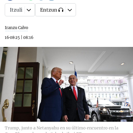
Itzuli
Entzun
Iranzu Calvo
16·08·25
|
08:16
Trump, junto a Netanyahu en su último encuentro en la