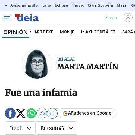
Aviso amarillo
Italia
Eclipse
Terzic
Cruz Gorbeia
Messi
G
Kiosko
OPINIÓN
ARTETXE
MONJE
IÑAKI GONZÁLEZ
SARA
JAI ALAI
MARTA MARTÍN
Fue una infamia
Añádenos en Google
Itzuli
Entzun