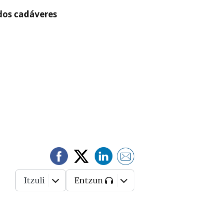
 dos cadáveres
Itzuli
Entzun