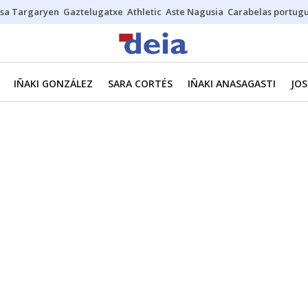
sa Targaryen
Gaztelugatxe
Athletic
Aste Nagusia
Carabelas portug
IÑAKI GONZÁLEZ
SARA CORTÉS
IÑAKI ANASAGASTI
JOS