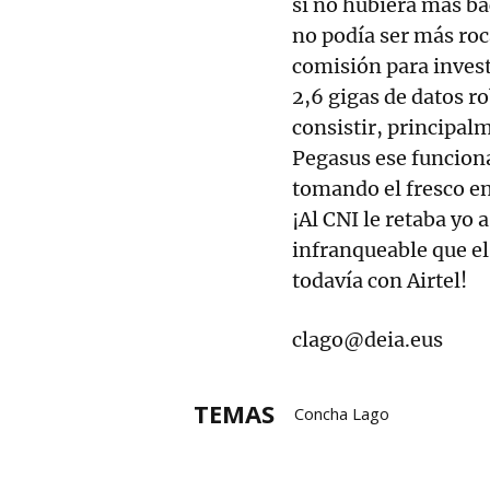
si no hubiera más ba
no podía ser más roc
comisión para invest
2,6 gigas de datos r
consistir, principalm
Pegasus ese funciona
tomando el fresco en 
¡Al CNI le retaba yo 
infranqueable que el
todavía con Airtel!
clago@deia.eus
TEMAS
Concha Lago