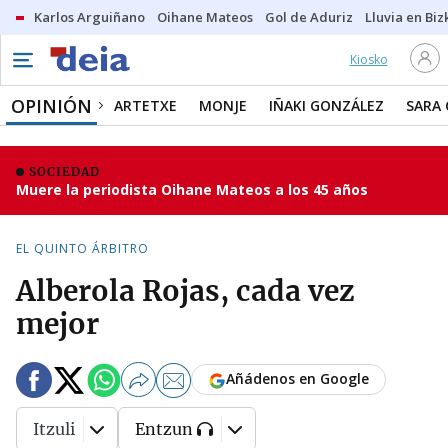
Karlos Arguiñano
Oihane Mateos
Gol de Aduriz
Lluvia en Biz
Kiosko
OPINIÓN
ARTETXE
MONJE
IÑAKI GONZÁLEZ
SARA
SOCIEDAD
Muere la periodista Oihane Mateos a los 45 años
EL QUINTO ÁRBITRO
Alberola Rojas, cada vez
mejor
Añádenos en Google
Itzuli
Entzun