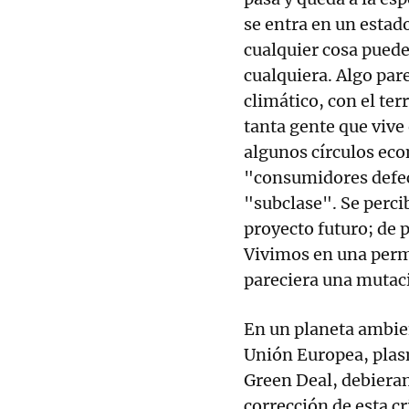
se entra en un estad
cualquier cosa pued
cualquiera. Algo par
climático, con el ter
tanta gente que vive 
algunos círculos ec
"consumidores defec
"subclase". Se perci
proyecto futuro; de 
Vivimos en una perm
pareciera una mutació
En un planeta ambien
Unión Europea, plas
Green Deal, debiera
corrección de esta cr