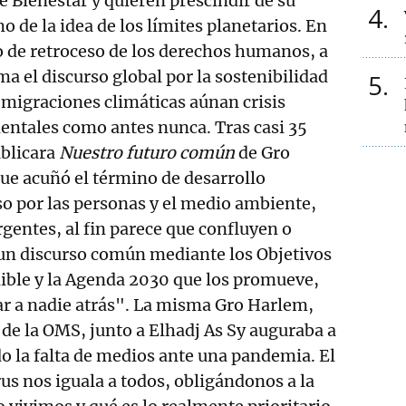
e Bienestar y quieren prescindir de su
4
o de la idea de los límites planetarios. En
 de retroceso de los derechos humanos, a
a el discurso global por la sostenibilidad
5
s migraciones climáticas aúnan crisis
entales como antes nunca. Tras casi 35
ublicara
Nuestro futuro común
de Gro
ue acuñó el término de desarrollo
rso por las personas y el medio ambiente,
gentes, al fin parece que confluyen o
 un discurso común mediante los Objetivos
ible y la Agenda 2030 que los promueve,
ar a nadie atrás". La misma Gro Harlem,
de la OMS, junto a Elhadj As Sy auguraba a
do la falta de medios ante una pandemia. El
us nos iguala a todos, obligándonos a la