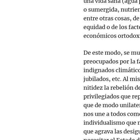
una vida sana (agua 
o sumergida, nutrien
entre otras cosas, de
equidad o de los fact
económicos ortodox
De este modo, se mul
preocupados por la f
indignados climáticos
jubilados, etc. Al 
nitidez la rebelión d
privilegiados que re
que de modo unilater
nos une a todos com
individualismo que 
que agrava las desi