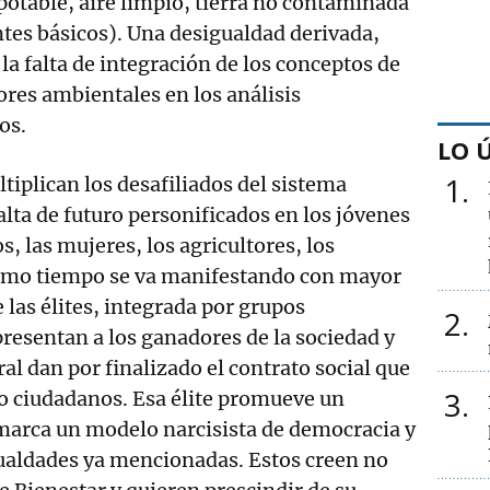
potable, aire limpio, tierra no contaminada
tes básicos). Una desigualdad derivada,
 la falta de integración de los conceptos de
ores ambientales en los análisis
os.
LO 
1
tiplican los desafiliados del sistema
alta de futuro personificados en los jóvenes
, las mujeres, los agricultores, los
mismo tiempo se va manifestando con mayor
e las élites, integrada por grupos
2
presentan a los ganadores de la sociedad y
al dan por finalizado el contrato social que
3
o ciudadanos. Esa élite promueve un
marca un modelo narcisista de democracia y
gualdades ya mencionadas. Estos creen no