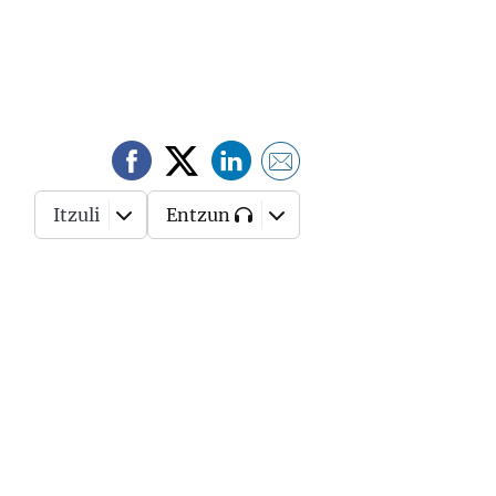
Itzuli
Entzun