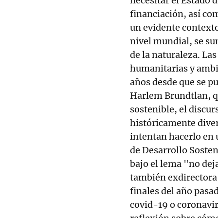
necesitar el Estado d
financiación, así com
un evidente contexto
nivel mundial, se sum
de la naturaleza. La
humanitarias y ambi
años desde que se p
Harlem Brundtlan, q
sostenible, el discu
históricamente diver
intentan hacerlo en
de Desarrollo Sosten
bajo el lema "no dej
también exdirectora 
finales del año pasa
covid-19 o coronavir