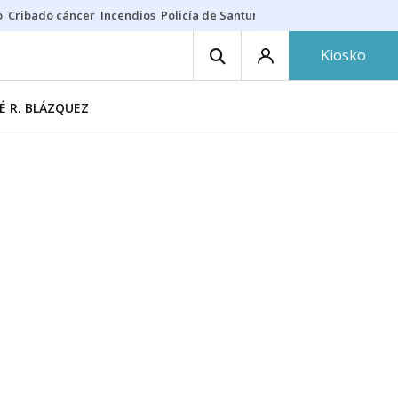
o
Cribado cáncer
Incendios
Policía de Santurtzi
Aeropuerto de Bilba
Kiosko
É R. BLÁZQUEZ