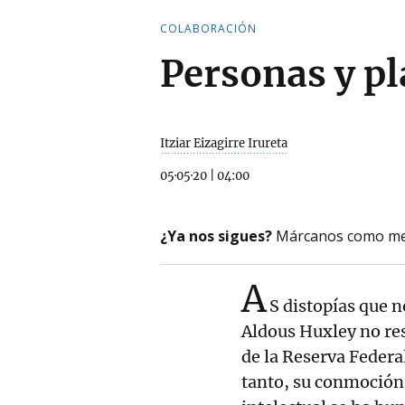
COLABORACIÓN
Personas y pl
Itziar Eizagirre Irureta
05·05·20
|
04:00
¿Ya nos sigues?
Márcanos como me
A
S distopías que 
Aldous Huxley no res
de la Reserva Federa
tanto, su conmoción 