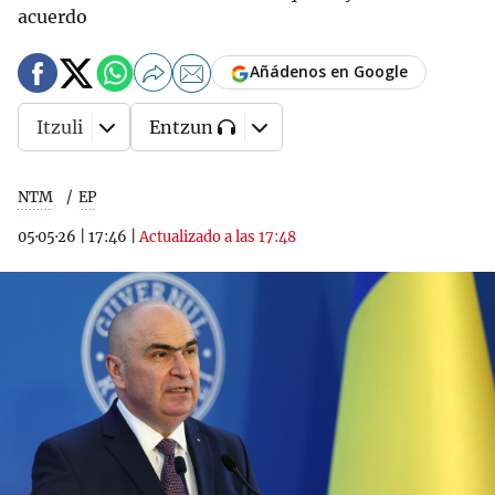
acuerdo
Añádenos en Google
Itzuli
Entzun
NTM
EP
05·05·26
|
17:46
|
Actualizado a las 17:48