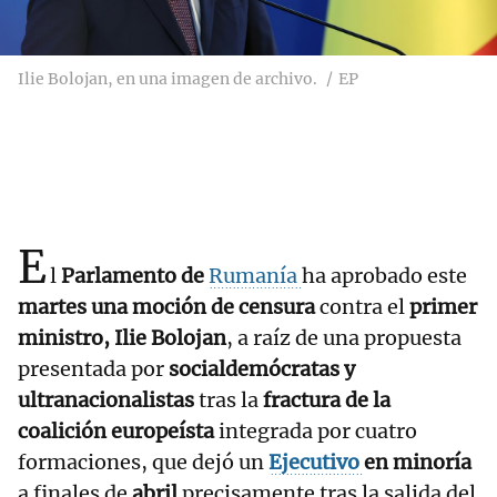
Ilie Bolojan, en una imagen de archivo.
EP
E
l
Parlamento de
Rumanía
ha aprobado este
martes una moción de censura
contra el
primer
ministro, Ilie Bolojan
, a raíz de una propuesta
presentada por
socialdemócratas y
ultranacionalistas
tras la
fractura de la
coalición europeísta
integrada por cuatro
formaciones, que dejó un
Ejecutivo
en minoría
a finales de
abril
precisamente tras la salida del