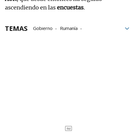
ascendiendo en las
encuestas
.
TEMAS
Gobierno
Rumanía
moción de censura
Primer ministro
ejecutivo
déficit
Parlamento