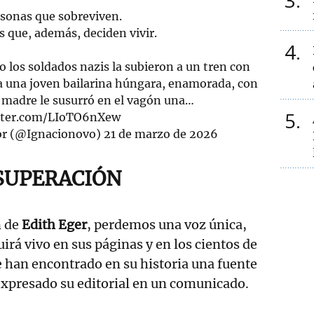
3
sonas que sobreviven.
s que, además, deciden vivir.
4
o los soldados nazis la subieron a un tren con
a una joven bailarina húngara, enamorada, con
 madre le susurró en el vagón una…
5
itter.com/LIoTO6nXew
tor (@Ignacionovo)
21 de marzo de 2026
SUPERACIÓN
n de
Edith Eger
, perdemos una voz única,
irá vivo en sus páginas y en los cientos de
e han encontrado en su historia una fuente
expresado su editorial en un comunicado.