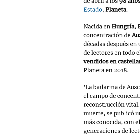
de abril a los
98 año
Estado
,
Planeta
.
Nacida en
Hungría
, 
concentración de
Au
décadas después en 
de lectores en todo
vendidos en castell
Planeta en 2018.
'La bailarina de Ausc
el campo de concentr
reconstrucción vital.
muerte, se publicó u
más conocida, con el
generaciones de lect