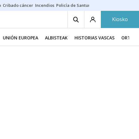
o
Cribado cáncer
Incendios
Policía de Santurtzi
Aeropuerto de Bilba
Kiosko
UNIÓN EUROPEA
ALBISTEAK
HISTORIAS VASCAS
ORTZAD