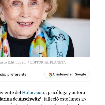
usto Edith Eger.
EDITORIAL PLANETA
dio preferente
Añádenos en Google
iviente del
Holocausto
, psicóloga y autora
larina de Auschwitz
', falleció este lunes 27