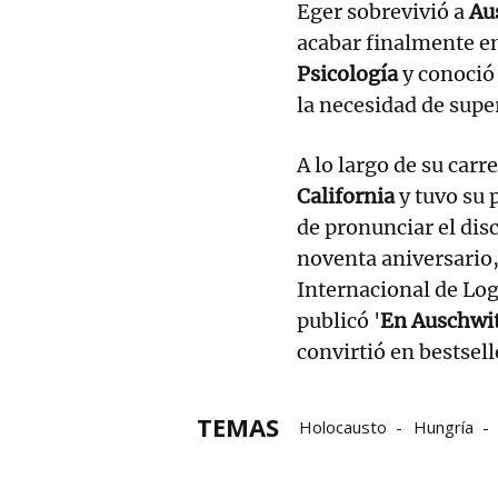
Eger sobrevivió a
Au
acabar finalmente e
Psicología
y conoció
la necesidad de super
A lo largo de su carr
California
y tuvo su 
de pronunciar el di
noventa aniversario,
Internacional de Log
publicó '
En Auschwit
convirtió en bestsell
TEMAS
Holocausto
Hungría
nazismo
Campos nazis