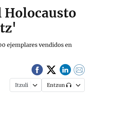
el Holocausto
tz'
000 ejemplares vendidos en
Itzuli
Entzun