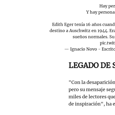
Hay per
Y hay persona
Edith Eger tenía 16 años cuand
destino a Auschwitz en 1944. Er
sueños normales. Su
pic.tw
— Ignacio Novo - Escri
LEGADO DE 
"Con la desaparició
pero su mensaje segu
miles de lectores qu
de inspiración", ha 