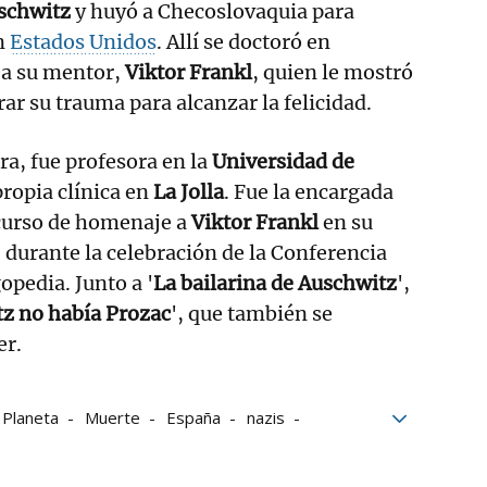
schwitz
y huyó a Checoslovaquia para
n
Estados Unidos
. Allí se doctoró en
 a su mentor,
Viktor Frankl
, quien le mostró
ar su trauma para alcanzar la felicidad.
era, fue profesora en la
Universidad de
propia clínica en
La Jolla
. Fue la encargada
scurso de homenaje a
Viktor Frankl
en su
 durante la celebración de la Conferencia
opedia. Junto a '
La bailarina de Auschwitz
',
z no había Prozac
', que también se
er.
Planeta
Muerte
España
nazis