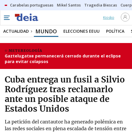
Carabelas portuguesas
Mikel Santos
Tragedia Biescas
Cuerp
Kiosko
MUNDO
ACTUALIDAD
ELECCIONES EEUU
POLÍTICA
METEREOLOGÍA
Gaztelugatxe permanecerá cerrado durante el eclipse
para evitar colapsos
Cuba entrega un fusil a Silvio
Rodríguez tras reclamarlo
ante un posible ataque de
Estados Unidos
La petición del cantautor ha generado polémica en
las redes sociales en plena escalada de tensión entre