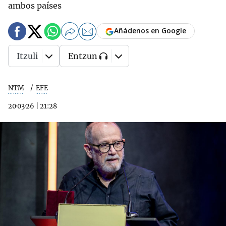
ambos países
Añádenos en Google
Itzuli
Entzun
NTM
EFE
20·03·26
|
21:28