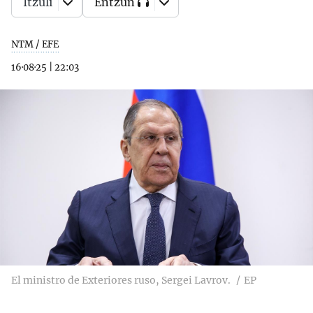
Itzuli
Entzun
NTM / EFE
16·08·25
|
22:03
El ministro de Exteriores ruso, Sergei Lavrov.
EP