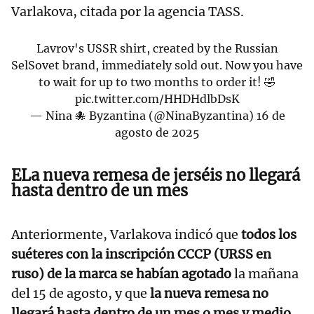
Varlakova, citada por la agencia TASS.
Lavrov's USSR shirt, created by the Russian
SelSovet brand, immediately sold out. Now you have
to wait for up to two months to order it! 🤣
pic.twitter.com/HHDHdlbDsK
— Nina 🐙 Byzantina (@NinaByzantina)
16 de
agosto de 2025
ELa nueva remesa de jerséis no llegará
hasta dentro de un mes
Anteriormente, Varlakova indicó que
todos los
suéteres con la inscripción CCCP (URSS en
ruso) de la marca se habían agotado
la mañana
del 15 de agosto, y que
la nueva remesa no
llegará hasta dentro de un mes o mes y medio.