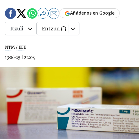
Añádenos en Google
Itzuli
Entzun
NTM / EFE
13·06·25
|
22:04