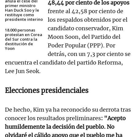
anula el cese del
48,44 por ciento de los apoyos
primer ministro
Han Duck Soo y le
frente al 42,58 por ciento de
restituye como
los respaldos obtenidos por el
presidente interino
candidato conservador, Kim
18.000 personas
protestan en Corea
Moon Soon, del Partido del
del Sur contra la
destitución de
Poder Popular (PPP). Por
Yoon
detrás, con un 7,3 por ciento se
encuentra el candidato del partido Reforma,
Lee Jun Seok.
Elecciones presidenciales
De hecho, Kim ya ha reconocido su derrota tras
conocer los resultados preliminares
: "Acepto
humildemente la decisión del pueblo. No
olvidaré el cálido apoyo que el pueblo me ha