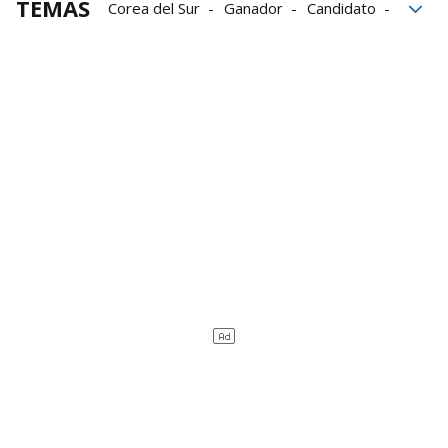
TEMAS
Corea del Sur
Ganador
Candidato
Ejército
elecciones
polémica
Partido Demócrata