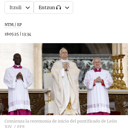
Itzuli
Entzun
NTM / EP
18·05·25
|
13:34
Comienza la ceremonia de inicio del pontificado de León
XIV
EFE