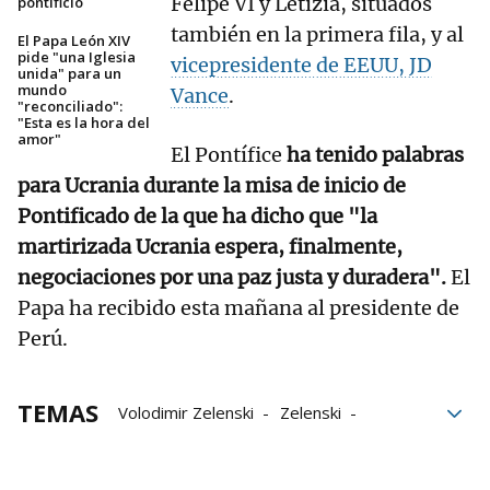
Felipe VI y Letizia, situados
pontificio
también en la primera fila, y al
El Papa León XIV
pide "una Iglesia
vicepresidente de EEUU, JD
unida" para un
mundo
Vance
.
"reconciliado":
"Esta es la hora del
amor"
El Pontífice
ha tenido palabras
para Ucrania durante la misa de inicio de
Pontificado de la que ha dicho que "la
martirizada Ucrania espera, finalmente,
negociaciones por una paz justa y duradera".
El
Papa ha recibido esta mañana al presidente de
Perú.
TEMAS
Volodimir Zelenski
Zelenski
Ucrania
Vaticano
Ursula Von der Leyen
León XIV