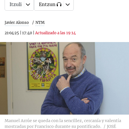
Itzuli
Entzun
Javier Alonso
NTM
21·04·25
|
17:40
|
Actualizado a las 19:14
Manuel Arrúe se queda con la sencillez, cercanía y valentía
mostradas por Francisco durante su pontificado.
JOSÉ