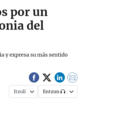
os por un
onia del
dia y expresa su más sentido
Itzuli
Entzun