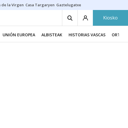
 de la Virgen
Casa Targaryen
Gaztelugatxe
Athletic
Aste Nagusia
C
Kiosko
UNIÓN EUROPEA
ALBISTEAK
HISTORIAS VASCAS
ORTZAD