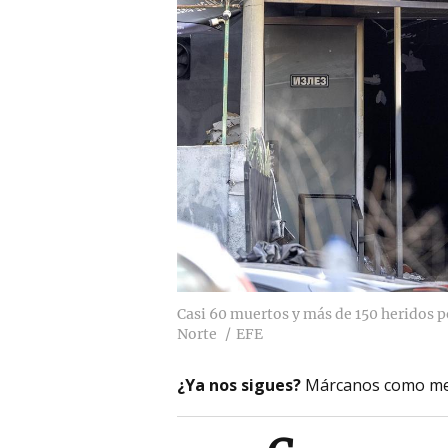
Casi 60 muertos y más de 150 heridos p
Norte
EFE
¿Ya nos sigues?
Márcanos como me