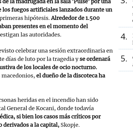
3
s de la madrugada en la sala 'Pulse' por una
 los fuegos artificiales lanzados durante un
 primeras hipótesis.
Alrededor de 1.500
aban presentes en el momento del
4
estigan las autoridades.
evisto celebrar una sesión extraordinaria en
5
te días de luto por la tragedia y
se ordenará
stiva de los locales de ocio nocturno.
s macedonios,
el dueño de la discoteca ha
rsonas heridas en el incendio han sido
tal General de Kocani, donde todavía
dica, si bien los casos más críticos por
derivados a la capital,
Skopje.