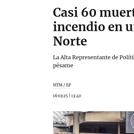
Casi 60 muert
incendio en u
Norte
La Alta Representante de Políti
pésame
NTM / EP
16·03·25
|
13:40