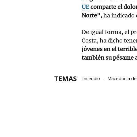
UE
comparte el dolor
Norte",
ha indicado 
De igual forma, el p
Costa, ha dicho tener
jóvenes en el terrib
también su pésame a 
TEMAS
Incendio
Macedonia de
incendios
Discotecas