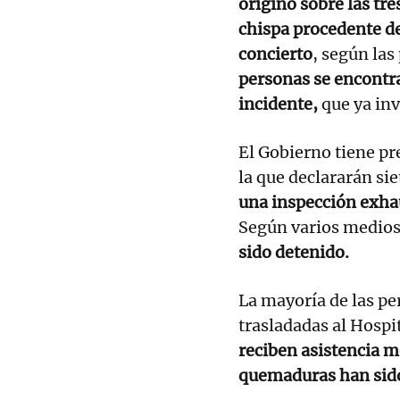
originó sobre las tre
chispa procedente de
concierto
, según las
personas se encontr
incidente,
que ya inv
El Gobierno tiene pr
la que declararán sie
una inspección exhau
Según varios medio
sido detenido.
La mayoría de las pe
trasladadas al Hospi
reciben asistencia mé
quemaduras han sido 