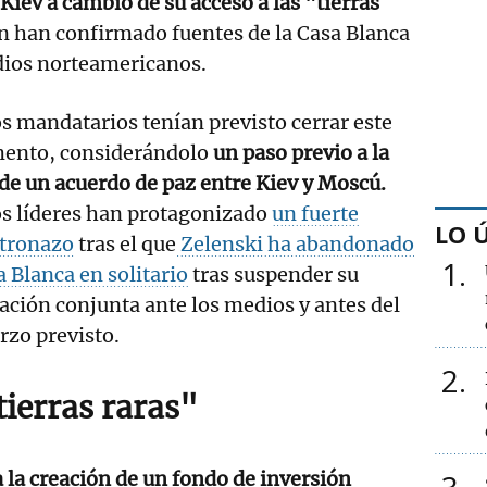
Kiev a cambio de su acceso a las "tierras
n han confirmado fuentes de la Casa Blanca
dios norteamericanos.
s mandatarios tenían previsto cerrar este
ento, considerándolo
un paso previo a la
de un acuerdo de paz entre Kiev y Moscú.
os líderes han protagonizado
un fuerte
LO 
tronazo
tras el que
Zelenski ha abandonado
1
a Blanca en solitario
tras suspender su
ación conjunta ante los medios y antes del
rzo previsto.
2
tierras raras"
 la creación de un fondo de inversión