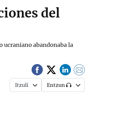
ciones del
io ucraniano abandonaba la
Itzuli
Entzun