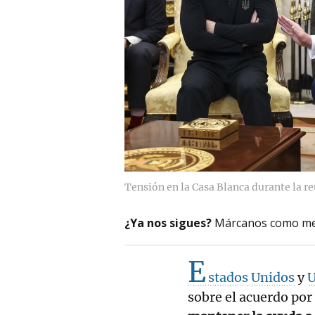
Tensión en la Casa Blanca durante la r
¿Ya nos sigues?
Márcanos como me
E
stados Unidos
y
U
sobre el acuerdo po