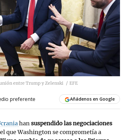
eunión entre Trump y Zelenski
EFE
dio preferente
Añádenos en Google
crania
han
suspendido las negociaciones
r el que Washington se comprometía a