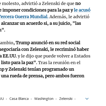
molesto, advirtió a Zelenski de que
no
e imponer condiciones para la paz y
le acusó
Tercera Guerra Mundial.
Además, le advirtió
 alcanzar un acuerdo si, a su juicio, "las
n".
rcambio
, Trump anunció en su red social
negociaría con Zelenski, le recriminó haber
 a EE.UU.
y le dijo que puede volver a Estados
listo para la paz".
Tras la reunión en el
p y Zelenski tenían programado un
 una rueda de prensa, pero ambos fueron
UU
Casa Blanca
Washington
Zelenski
r Zelenski