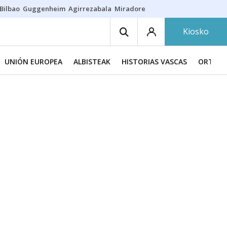
Bilbao
Guggenheim
Agirrezabala
Miradores en Bilbao
Arrese
Sequí
Kiosko
UNIÓN EUROPEA
ALBISTEAK
HISTORIAS VASCAS
ORTZAD