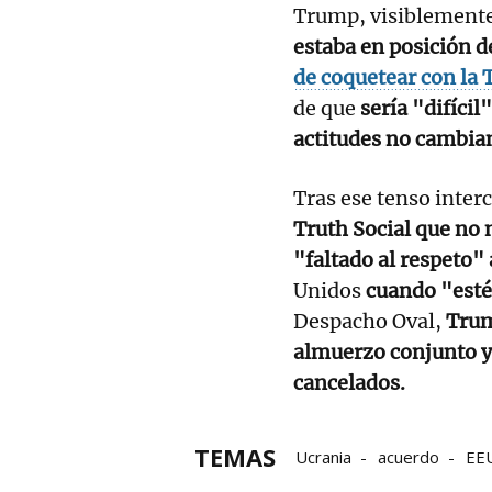
Trump, visiblemente 
estaba en posición d
de coquetear con la 
de que
sería "difícil"
actitudes no cambia
Tras ese tenso inte
Truth Social que no 
"faltado al respeto"
Unidos
cuando "esté 
Despacho Oval,
Trum
almuerzo conjunto y
cancelados.
TEMAS
Ucrania
acuerdo
EE
Donald Trump
Volodimi