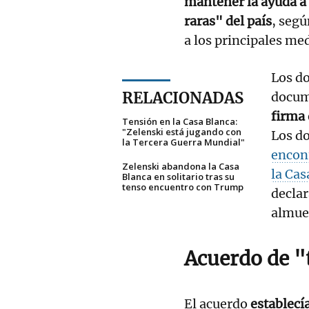
mantener la ayuda a 
raras" del país
, segú
a los principales me
Los do
RELACIONADAS
docum
firma 
Tensión en la Casa Blanca:
"Zelenski está jugando con
Los d
la Tercera Guerra Mundial"
encon
Zelenski abandona la Casa
la Cas
Blanca en solitario tras su
tenso encuentro con Trump
declar
almue
Acuerdo de "
El acuerdo
establecía