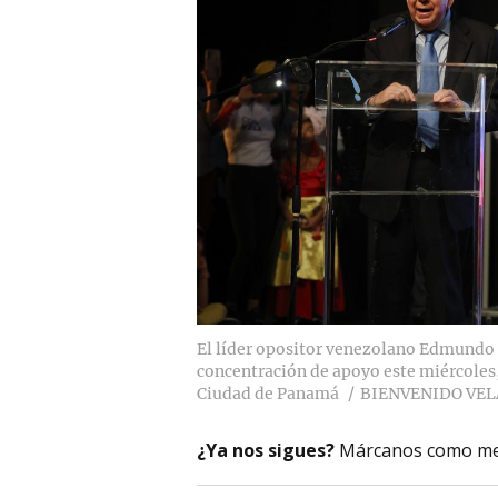
El líder opositor venezolano Edmundo 
concentración de apoyo este miércoles,
Ciudad de Panamá
BIENVENIDO VEL
¿Ya nos sigues?
Márcanos como me