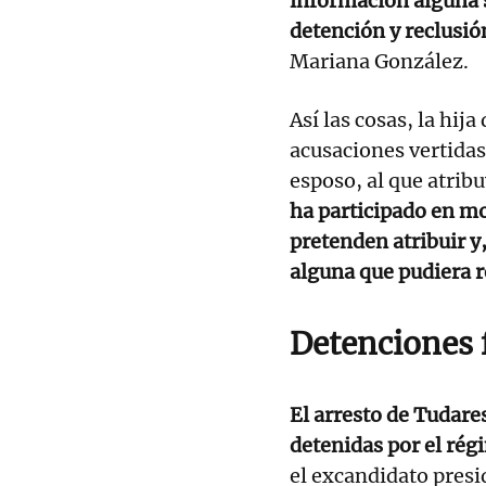
información alguna s
detención y reclusió
Mariana González.
Así las cosas, la hi
acusaciones vertidas
esposo, al que atrib
ha participado en mo
pretenden atribuir y
alguna que pudiera re
Detenciones 
El arresto de Tudare
detenidas por el ré
el excandidato presi