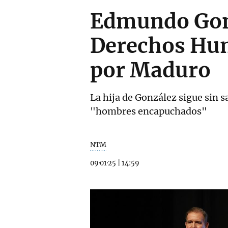
Edmundo Gonz
Derechos Hum
por Maduro
La hija de González sigue sin 
"hombres encapuchados"
NTM
09·01·25
|
14:59