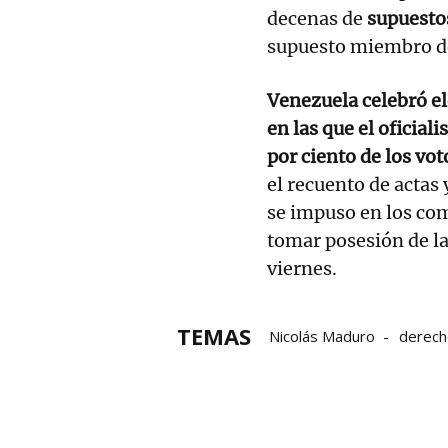
decenas de
supuesto
supuesto miembro de
Venezuela celebró ele
en las que el oficial
por ciento de los vot
el recuento de actas
se impuso en los com
tomar posesión de l
viernes.
TEMAS
Nicolás Maduro
derec
Edmundo González
Ve