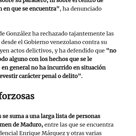
obre su paradero, ni sobre el centro de
n en que se encuentra"
, ha denunciado
ja de González ha rechazado tajantemente las
 desde el Gobierno venezolano contra su
uyen actos delictivos, y ha defendido que
"no
do alguno con los hechos que se le
, en general no ha incurrido en situación
vestir carácter penal o delito".
forzosas
s se suma a una larga lista de personas
gimen de Maduro,
entre las que se encuentra
dencial Enrique Márquez y otras varias