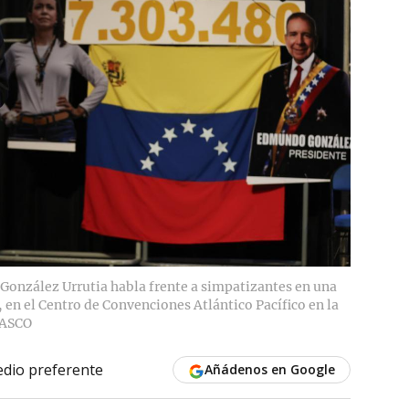
González Urrutia habla frente a simpatizantes en una
 en el Centro de Convenciones Atlántico Pacífico en la
ASCO
dio preferente
Añádenos en Google