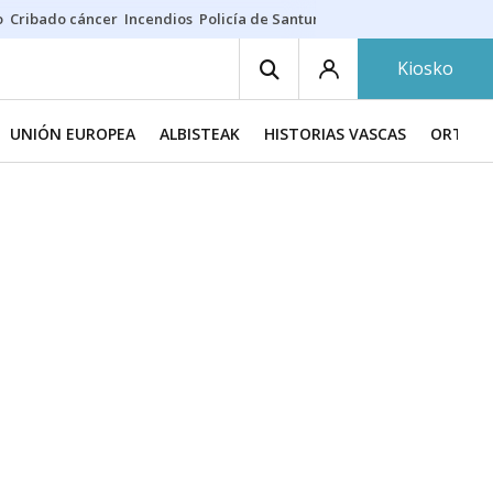
o
Cribado cáncer
Incendios
Policía de Santurtzi
Aeropuerto de Bilba
Kiosko
UNIÓN EUROPEA
ALBISTEAK
HISTORIAS VASCAS
ORTZAD