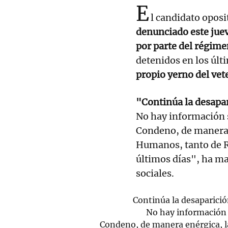
E
l candidato opos
denunciado este jue
por parte del régim
detenidos en los últ
propio yerno del ve
"Continúa la desapar
No hay información s
Condeno, de manera e
Humanos, tanto de R
últimos días", ha ma
sociales.
Continúa la desaparició
No hay información s
Condeno, de manera enérgica, l