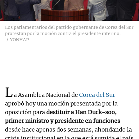
Los parlamentarios del partido gobernante de Corea del Sur
protestan por la moción contra el presidente interino.
YONHAP
L
a Asamblea Nacional de
Corea del Sur
aprobó hoy una moción presentada por la
oposición para
destituir a Han Duck-soo,
primer ministro y presidente en funciones
desde hace apenas dos semanas, ahondando la
crisis institucional en la que está sumida el país