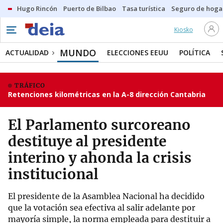
Hugo Rincón
Puerto de Bilbao
Tasa turística
Seguro de hoga
Kiosko
MUNDO
ACTUALIDAD
ELECCIONES EEUU
POLÍTICA
TRÁFICO
Retenciones kilométricas en la A-8 dirección Cantabria
El Parlamento surcoreano
destituye al presidente
interino y ahonda la crisis
institucional
El presidente de la Asamblea Nacional ha decidido
que la votación sea efectiva al salir adelante por
mayoría simple, la norma empleada para destituir a