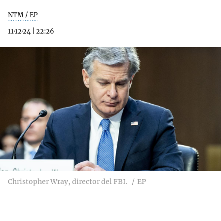
NTM / EP
11·12·24
|
22:26
Christopher Wray, director del FBI.
EP