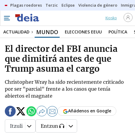
Plagas roedores
Terzic
Eclipse
Violencia de género
Inmigra
Kiosko
MUNDO
ACTUALIDAD
ELECCIONES EEUU
POLÍTICA
El director del FBI anuncia
que dimitirá antes de que
Trump asuma el cargo
Christopher Wray ha sido recientemente criticado
por ser "parcial" frente a los casos que tenía
abiertos el magnate
Añádenos en Google
Itzuli
Entzun