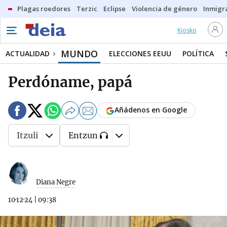
Plagas roedores
Terzic
Eclipse
Violencia de género
Inmigra
Kiosko
MUNDO
ACTUALIDAD
ELECCIONES EEUU
POLÍTICA
Perdóname, papá
Añádenos en Google
Itzuli
Entzun
Diana Negre
10·12·24
|
09:38