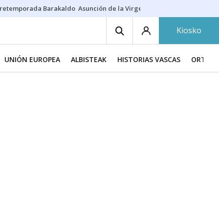
retemporada Barakaldo
Asunción de la Virgen
Casa Targaryen
Gazt
Kiosko
UNIÓN EUROPEA
ALBISTEAK
HISTORIAS VASCAS
ORTZAD