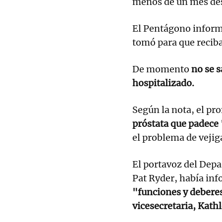
menos de un mes des
El Pentágono inform
tomó para que recib
De momento
no se 
hospitalizado.
Según la nota, el pr
próstata que padece
el problema de vejig
El portavoz del Depa
Pat Ryder, había in
"funciones y deberes
vicesecretaria, Kath