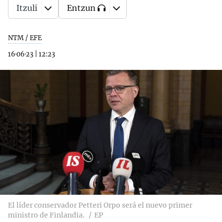
Itzuli
Entzun
NTM / EFE
16·06·23
|
12:23
El líder conservador Petteri Orpo será el nuevo primer
ministro de Finlandia.
EP