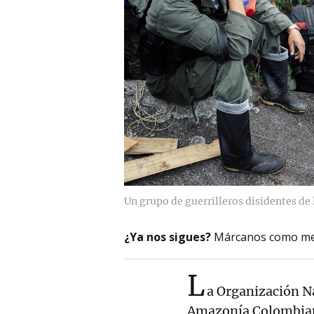
Un grupo de guerrilleros disidentes de
¿Ya nos sigues?
Márcanos como me
L
a Organización Na
Amazonía Colombian