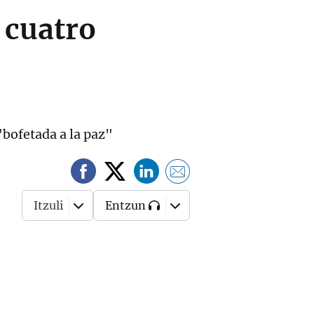
 cuatro
"bofetada a la paz"
Itzuli
Entzun