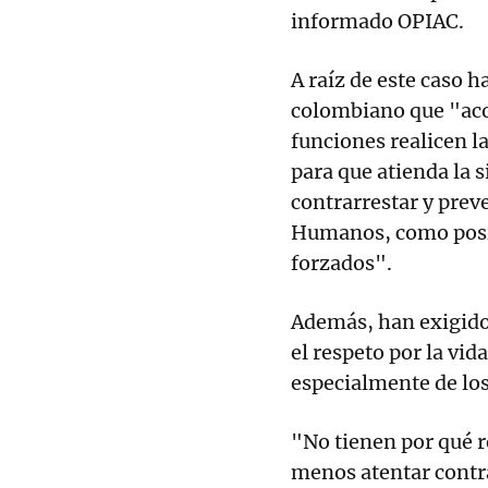
informado OPIAC.
A raíz de este caso h
colombiano que "aco
funciones realicen l
para que atienda la 
contrarrestar y prev
Humanos, como posi
forzados".
Además, han exigido
el respeto por la vid
especialmente de los
"No tienen por qué r
menos atentar contra 