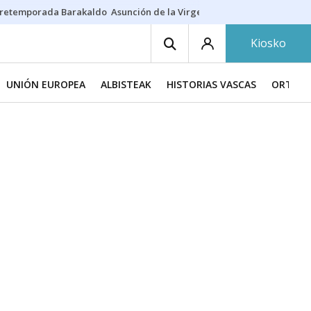
retemporada Barakaldo
Asunción de la Virgen
Casa Targaryen
Gazt
Kiosko
UNIÓN EUROPEA
ALBISTEAK
HISTORIAS VASCAS
ORTZAD