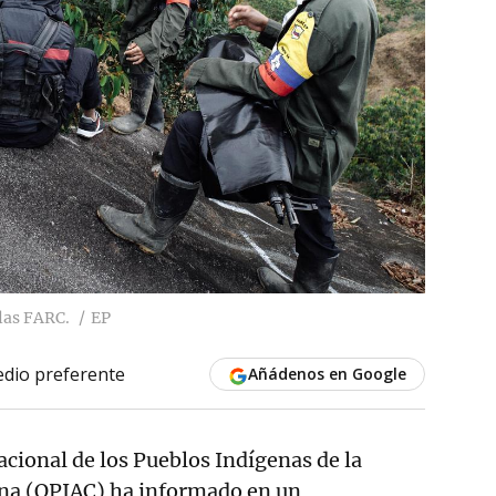
 las FARC.
EP
dio preferente
Añádenos en Google
cional de los Pueblos Indígenas de la
a (OPIAC) ha informado en un