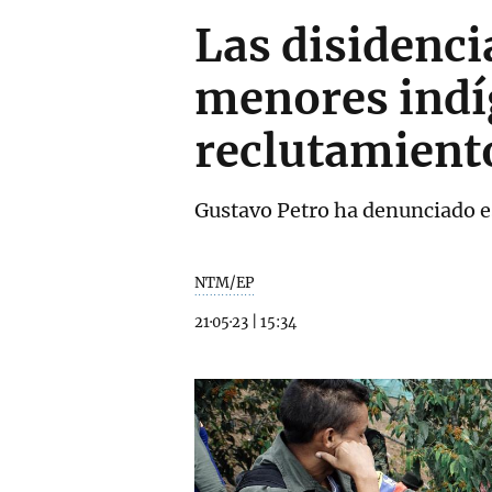
Las disidenci
menores indí
reclutamient
Gustavo Petro ha denunciado es
NTM/EP
21·05·23
|
15:34