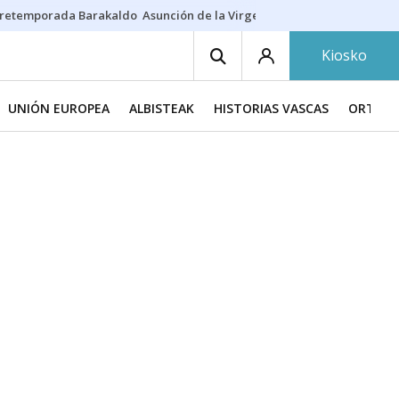
retemporada Barakaldo
Asunción de la Virgen
Casa Targaryen
Gazt
Kiosko
UNIÓN EUROPEA
ALBISTEAK
HISTORIAS VASCAS
ORTZAD