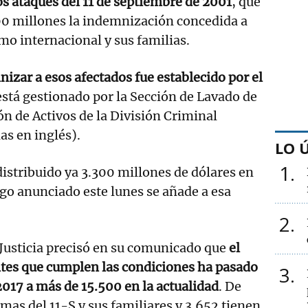
los ataques del 11 de septiembre de 2001
, que
00 millones la indemnización concedida a
smo internacional y sus familias.
izar a esos afectados fue establecido por el
está gestionado por la Sección de Lavado de
n de Activos de la División Criminal
as en inglés).
LO 
1
istribuido ya 3.300 millones de dólares en
ago anunciado este lunes se añade a esa
2
Justicia precisó en su comunicado que
el
es que cumplen las condiciones ha pasado
3
017 a más de 15.500 en la actualidad
. De
timas del 11-S y sus familiares y 3.652 tienen