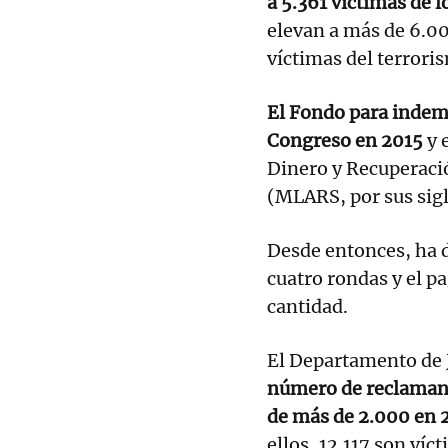
a 5.361 víctimas de 
elevan a más de 6.0
víctimas del terrori
El Fondo para indemn
Congreso en 2015
y 
Dinero y Recuperació
(MLARS, por sus sigl
Desde entonces, ha d
cuatro rondas y el p
cantidad.
El Departamento de 
número de reclamant
de más de 2.000 en 2
ellos, 12.117 son víc