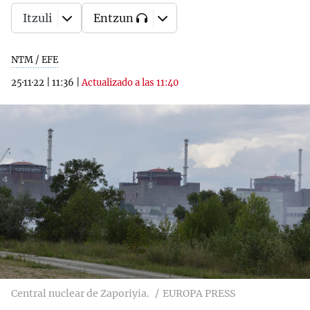
Itzuli
Entzun
NTM / EFE
25·11·22
|
11:36
|
Actualizado a las 11:40
Central nuclear de Zaporiyia.
EUROPA PRESS