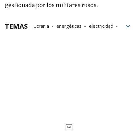
gestionada por los militares rusos.
TEMAS
Ucrania
energéticas
electricidad
Central nuclear
Zaporiyia
Ataques
Rusia
Invasión Ucrania
Guerra en Ucrania
Unión Europea