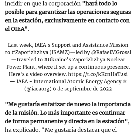
incidir en que la corporación
"hará todo lo
posible para garantizar las operaciones seguras
en la estación, exclusivamente en contacto con
el OIEA"
.
Last week, IAEA's Support and Assistance Mission
to
#Zaporizhzhya
(ISAMZ)—led by
@RafaelMGrossi
—traveled to
#Ukraine
's Zaporizhzhya Nuclear
Power Plant, where it set up a continuous presence.
Here's a video overview.
https://t.co/kKcnHaT2si
— IAEA - International Atomic Energy Agency ⚛️
(@iaeaorg)
6 de septiembre de 2022
"Me gustaría enfatizar de nuevo la importancia
de la misión. Lo más importante es continuar
de forma permanente y directa en la estación"
,
ha explicado. "Me gustaría destacar que el