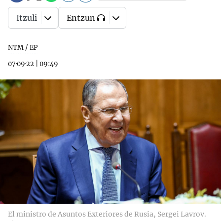
Itzuli
Entzun
NTM / EP
07·09·22
|
09:49
El ministro de Asuntos Exteriores de Rusia, Sergei Lavrov.