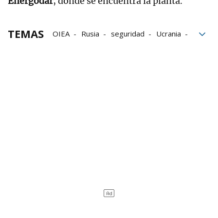
Energodar
, donde se encuentra la planta.
TEMAS
OIEA
Rusia
seguridad
Ucrania
Sergei Lavrov
Lavrov
Central nuclear
Zaporiyia
Volodimir Zelenski
Rafael Grossi
Ejército ucraniano
Invasión Ucrania
Guerra en Ucrania
Informes
Moscú