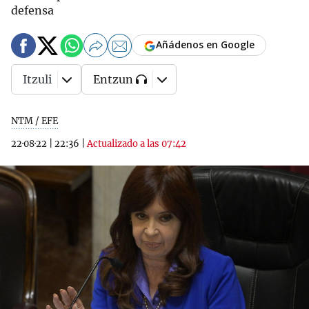
defensa
Añádenos en Google
Itzuli
Entzun
NTM / EFE
22·08·22
|
22:36
|
Actualizado a las 07:42