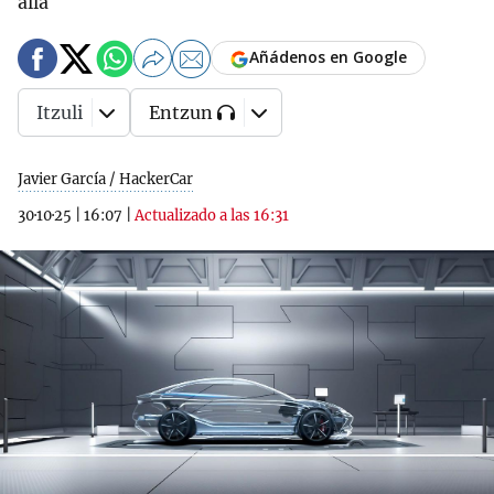
allá
Añádenos en Google
Itzuli
Entzun
Javier García / HackerCar
30·10·25
|
16:07
|
Actualizado a las 16:31