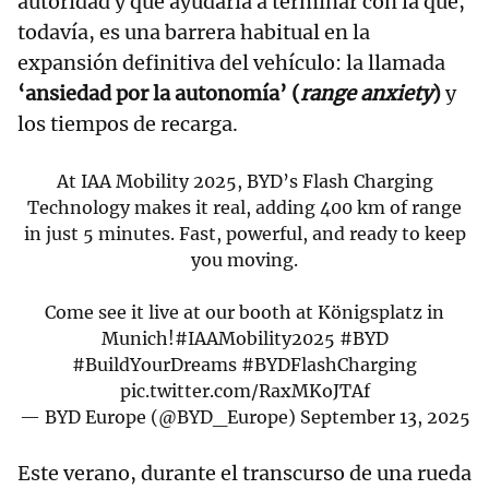
autoridad y que ayudaría a terminar con la que,
todavía, es una barrera habitual en la
expansión definitiva del vehículo: la llamada
‘ansiedad por la autonomía’ (
range anxiety
)
y
los tiempos de recarga.
At IAA Mobility 2025, BYD’s Flash Charging
Technology makes it real, adding 400 km of range
in just 5 minutes. Fast, powerful, and ready to keep
you moving.
Come see it live at our booth at Königsplatz in
Munich!
#IAAMobility2025
#BYD
#BuildYourDreams
#BYDFlashCharging
pic.twitter.com/RaxMKoJTAf
— BYD Europe (@BYD_Europe)
September 13, 2025
Este verano, durante el transcurso de una rueda