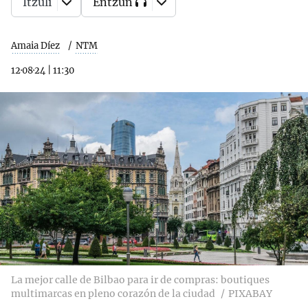
Itzuli
Entzun
Amaia Díez
NTM
12·08·24
|
11:30
La mejor calle de Bilbao para ir de compras: boutiques
multimarcas en pleno corazón de la ciudad
PIXABAY