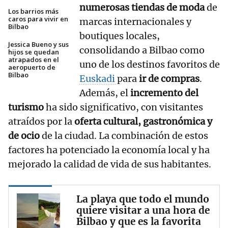
numerosas tiendas de moda
de
Los barrios más
caros para vivir en
marcas internacionales y
Bilbao
boutiques locales,
Jessica Bueno y sus
consolidando a Bilbao como
hijos se quedan
atrapados en el
uno de los destinos favoritos de
aeropuerto de
Bilbao
Euskadi
para
ir de compras
.
Además, el
incremento del
turismo
ha sido significativo, con visitantes
atraídos por la
oferta cultural, gastronómica y
de ocio
de la ciudad. La combinación de estos
factores ha potenciado la economía local y ha
mejorado la calidad de vida de sus habitantes.
La playa que todo el mundo
quiere visitar a una hora de
Bilbao y que es la favorita