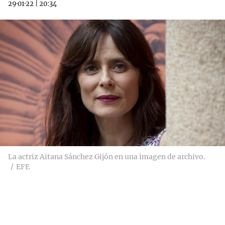
29·01·22
|
20:34
La actriz Aitana Sánchez Gijón en una imagen de archivo.
EFE