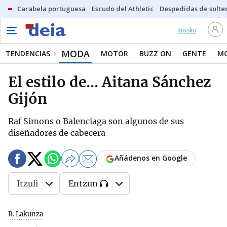
Carabela portuguesa
Escudo del Athletic
Despedidas de solte
Kiosko
MODA
TENDENCIAS
MOTOR
BUZZ ON
GENTE
MO
El estilo de... Aitana Sánchez
Gijón
Raf Simons o Balenciaga son algunos de sus
diseñadores de cabecera
Añádenos en Google
Itzuli
Entzun
R. Lakunza