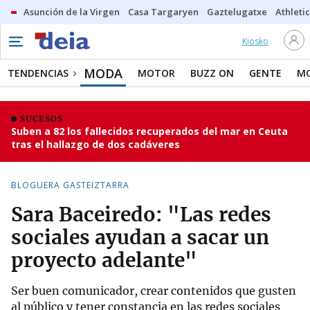
Asunción de la Virgen
Casa Targaryen
Gaztelugatxe
Athletic
Kiosko
MODA
TENDENCIAS
MOTOR
BUZZ ON
GENTE
MO
SUCESOS
Suben a 82 los fallecidos recuperados del mar en Ceuta
tras el hallazgo de dos cadáveres
BLOGUERA GASTEIZTARRA
Sara Baceiredo: "Las redes
sociales ayudan a sacar un
proyecto adelante"
Ser buen comunicador, crear contenidos que gusten
al público y tener constancia en las redes sociales