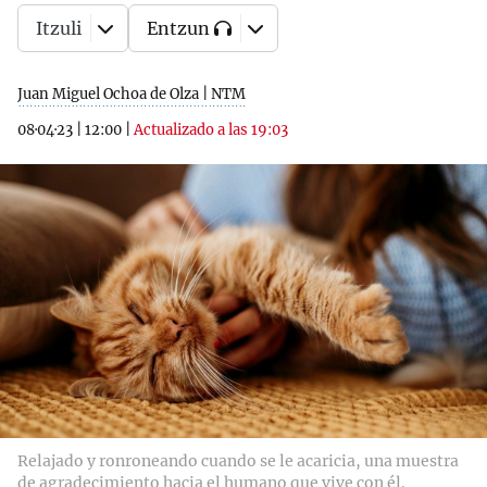
Itzuli
Entzun
Juan Miguel Ochoa de Olza | NTM
08·04·23
|
12:00
|
Actualizado a las 19:03
Relajado y ronroneando cuando se le acaricia, una muestra
de agradecimiento hacia el humano que vive con él.