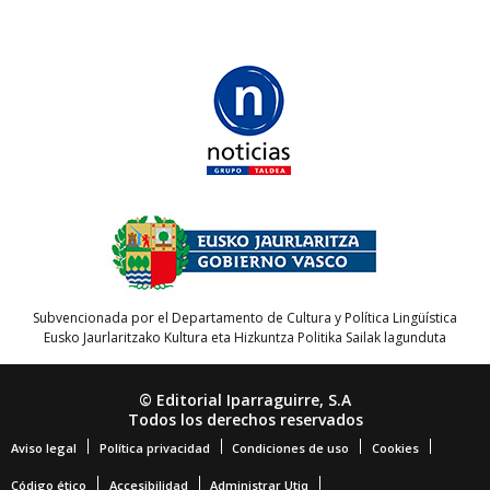
Subvencionada por el Departamento de Cultura y Política Lingüística
Eusko Jaurlaritzako Kultura eta Hizkuntza Politika Sailak lagunduta
© Editorial Iparraguirre, S.A
Todos los derechos reservados
Aviso legal
Política privacidad
Condiciones de uso
Cookies
Código ético
Accesibilidad
Administrar Utiq