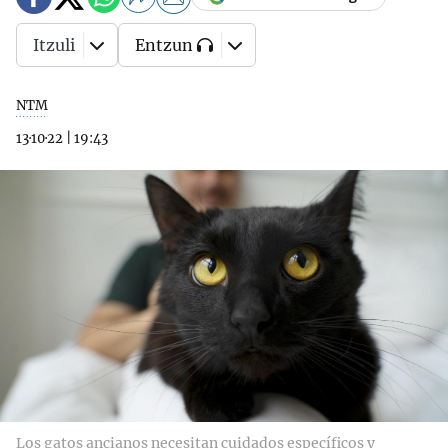
Itzuli
Entzun
NTM
13·10·22
|
19:43
Los gatos ancianos necesitan cuidados específicos y