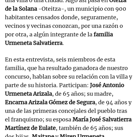
una villa o una ciudad. Algo así pasa en
Oteiza
de la Solana
-Oteitza-, un municipio con 900
habitantes censados donde, seguramente,
vecinos y vecinas conozcan, por una razón o
por otra, a algún integrante de la
familia
Urmeneta Salvatierra
.
En esta entrevista, seis miembros de esta
familia, que ha resultado ganadora de nuestro
concurso, hablan sobre su relación con la villa y
parte de su historia. Participan:
José Antonio
Urmeneta Arizala
, de 65 años; su madre,
Encarna Arizala Gómez de Segura
, de 94 años y
una de las primeras concejales del pueblo tras
el franquismo; su esposa
María José Salvatierra
Martínez de Eulate
, también de 65 años; sus
dos hijas,
Maitane
y
Miren Urmeneta