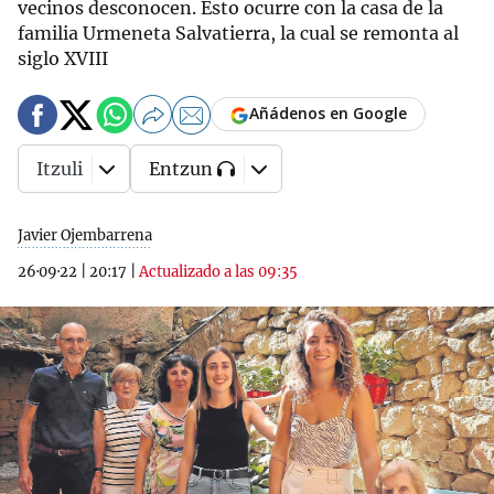
vecinos desconocen. Esto ocurre con la casa de la
familia Urmeneta Salvatierra, la cual se remonta al
siglo XVIII
Añádenos en Google
Itzuli
Entzun
Javier Ojembarrena
26·09·22
|
20:17
|
Actualizado a las 09:35