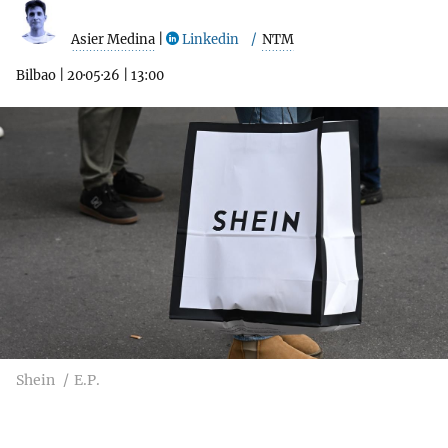
Asier Medina
|
Linkedin
NTM
Bilbao
|
20·05·26
|
13:00
Shein
E.P.