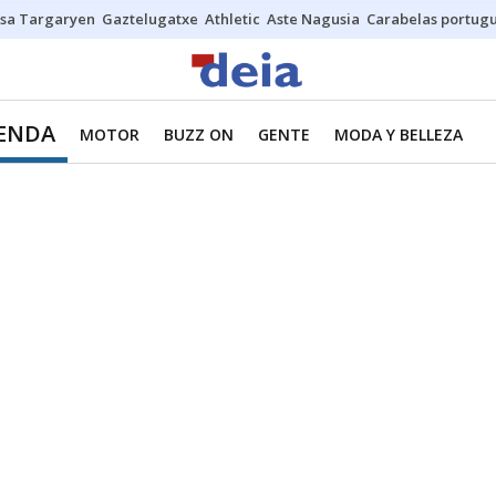
sa Targaryen
Gaztelugatxe
Athletic
Aste Nagusia
Carabelas portug
IENDA
MOTOR
BUZZ ON
GENTE
MODA Y BELLEZA