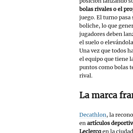
posición lanzando s
bolas rivales o el pr
juego. El turno pasa
boliche, lo que gene
jugadores deben lanz
el suelo o elevándol
Una vez que todos ha
el equipo que tiene 
puntos como bolas t
rival.
La marca fra
Decathlon
, la recon
en
artículos deporti
Leclercq
en la ciuda