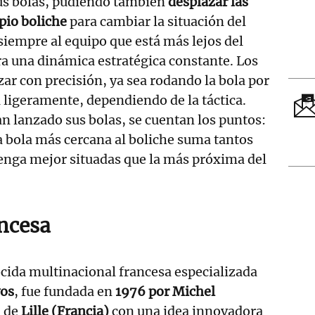
us bolas, pudiendo también
desplazar las
opio boliche
para cambiar la situación del
 siempre al equipo que está más lejos del
ra una dinámica estratégica constante. Los
ar con precisión, ya sea rodando la bola por
a ligeramente, dependiendo de la táctica.
n lanzado sus bolas, se cuentan los puntos:
la bola más cercana al boliche suma tantos
enga mejor situadas que la más próxima del
ncesa
ocida multinacional francesa especializada
vos
, fue fundada en
1976 por Michel
d de
Lille (Francia)
con una idea innovadora