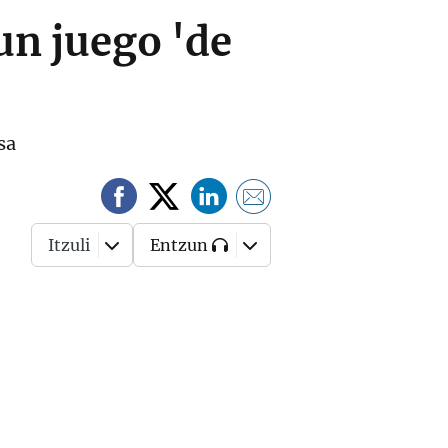
un juego 'de
sa
Itzuli
Entzun