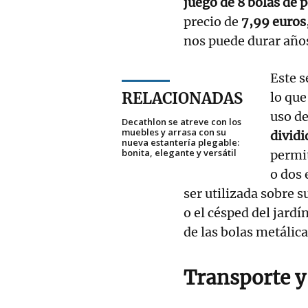
juego de 8 bolas de p
precio de
7,99 euros
nos puede durar año
Este s
RELACIONADAS
lo que
uso de
Decathlon se atreve con los
muebles y arrasa con su
dividi
nueva estantería plegable:
bonita, elegante y versátil
permit
o dos 
ser utilizada sobre s
o el césped del jardí
de las bolas metálica
Transporte y