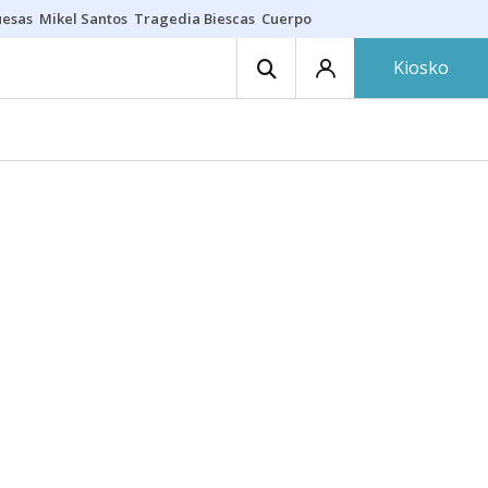
uesas
Mikel Santos
Tragedia Biescas
Cuerpo ría
Inmigración Bizkaia
Kiosko