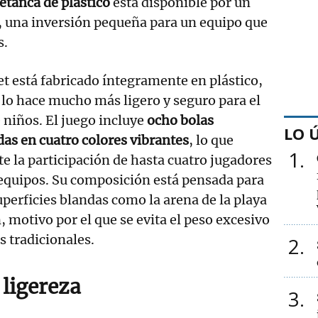
etanca de plástico
está disponible por un
, una inversión pequeña para un equipo que
s.
et está fabricado íntegramente en plástico,
 lo hace mucho más ligero y seguro para el
 niños. El juego incluye
ocho bolas
LO 
das en cuatro colores vibrantes
, lo que
1
e la participación de hasta cuatro jugadores
equipos. Su composición está pensada para
uperficies blandas como la arena de la playa
n, motivo por el que se evita el peso excesivo
s tradicionales.
2
 ligereza
3