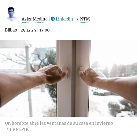
Asier Medina
|
Linkedin
NTM
Bilbao
|
29·12·25
|
13:00
Un hombre abre las ventanas de su casa en invierno
FREEPIK