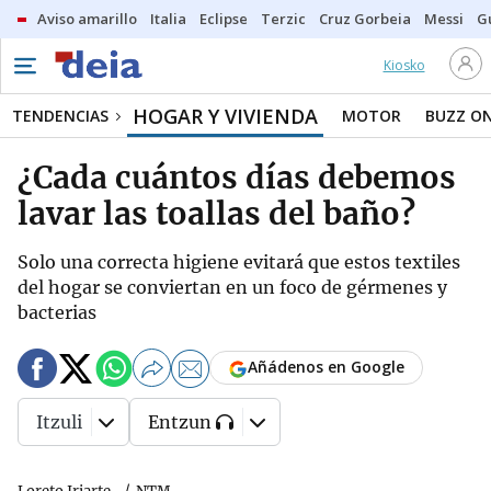
Aviso amarillo
Italia
Eclipse
Terzic
Cruz Gorbeia
Messi
G
Kiosko
HOGAR Y VIVIENDA
TENDENCIAS
MOTOR
BUZZ O
¿Cada cuántos días debemos
lavar las toallas del baño?
Solo una correcta higiene evitará que estos textiles
del hogar se conviertan en un foco de gérmenes y
bacterias
Añádenos en Google
Itzuli
Entzun