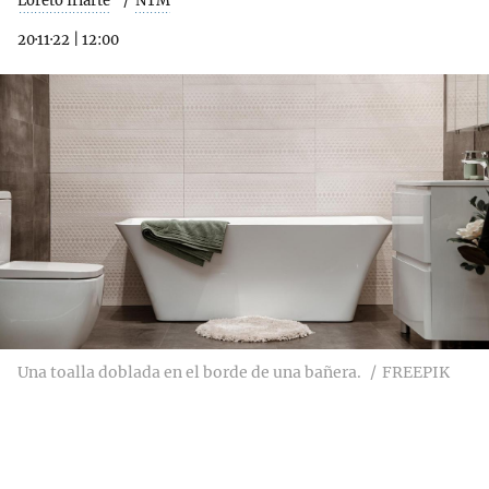
Loreto Iriarte
NTM
20·11·22
|
12:00
Una toalla doblada en el borde de una bañera.
FREEPIK