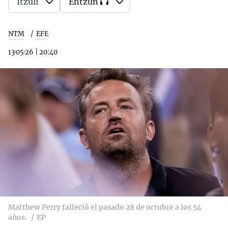
Itzuli
Entzun
NTM
EFE
13·05·26
|
20:40
Matthew Perry falleció el pasado 28 de octubre a los 54
años.
EP