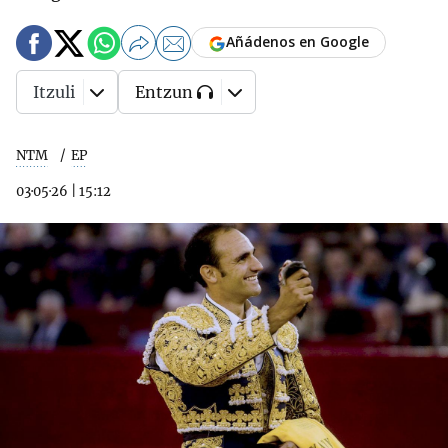
Añádenos en Google
Itzuli
Entzun
NTM
EP
03·05·26
|
15:12