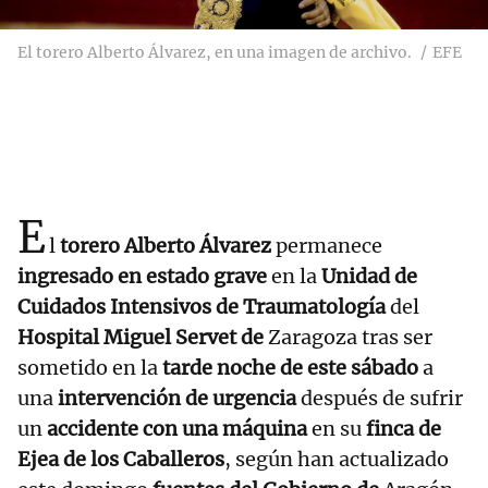
El torero Alberto Álvarez, en una imagen de archivo.
EFE
E
l
torero Alberto Álvarez
permanece
ingresado en estado grave
en la
Unidad de
Cuidados Intensivos de Traumatología
del
Hospital Miguel Servet de
Zaragoza tras ser
sometido en la
tarde noche de este sábado
a
una
intervención de urgencia
después de sufrir
un
accidente con una máquina
en su
finca de
Ejea de los Caballeros
, según han actualizado