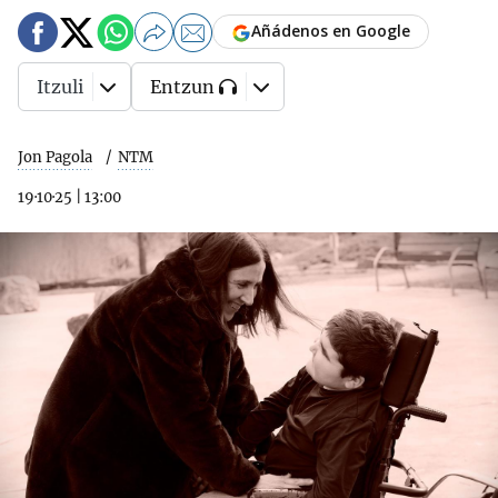
Añádenos en Google
Itzuli
Entzun
Jon Pagola
NTM
19·10·25
|
13:00