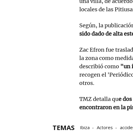
una villa, de acuerd
locales de las Pitiu
Según, la publicació
sido dado de alta es
Zac Efron fue traslad
la zona como medida 
describió como
"un 
recogen el 'Periódico
otros.
TMZ detalla qu
e dos
encontraron en la pi
TEMAS
Ibiza
Actores
accid