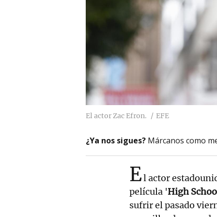
El actor Zac Efron.
EFE
¿Ya nos sigues?
Márcanos como me
E
l actor estadoun
película '
High School
sufrir el pasado vier