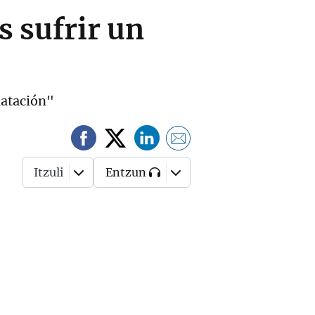
s sufrir un
natación"
Itzuli
Entzun