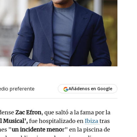
dio preferente
Añádenos en Google
idense
Zac Efron
, que saltó a la fama por la
 Musical',
fue hospitalizado en
Ibiza
tras
nes "
un incidente meno
r" en la piscina de