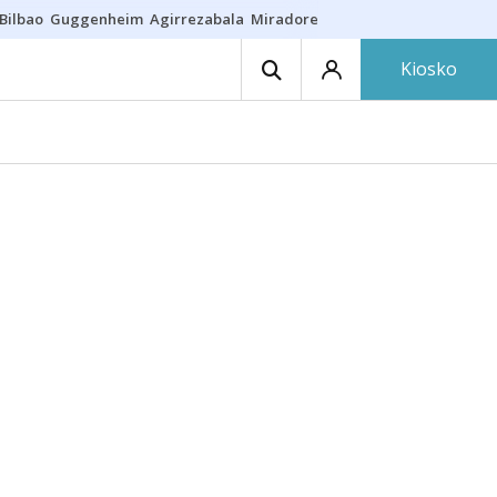
Bilbao
Guggenheim
Agirrezabala
Miradores en Bilbao
Arrese
Sequí
Kiosko