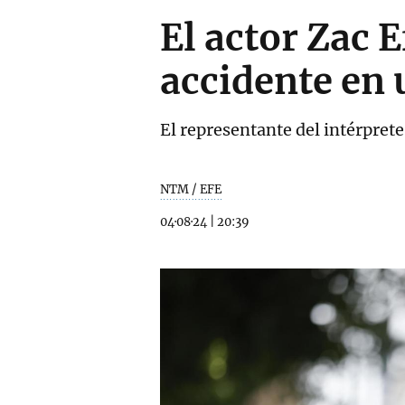
El actor Zac E
accidente en 
El representante del intérpret
NTM / EFE
04·08·24
|
20:39