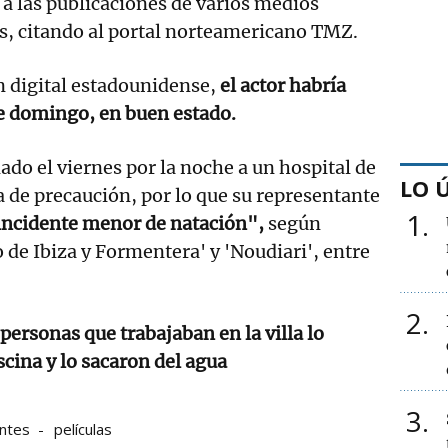
o a las publicaciones de varios medios
sas, citando al portal norteamericano TMZ.
n digital estadounidense,
el actor habría
te domingo, en buen estado.
ado el viernes por la noche a un hospital de
LO 
de precaución, por lo que su representante
1
incidente menor de natación",
según
 de Ibiza y Formentera' y 'Noudiari', entre
2
 personas que trabajaban en la villa lo
scina y lo sacaron del agua
3
entes
películas