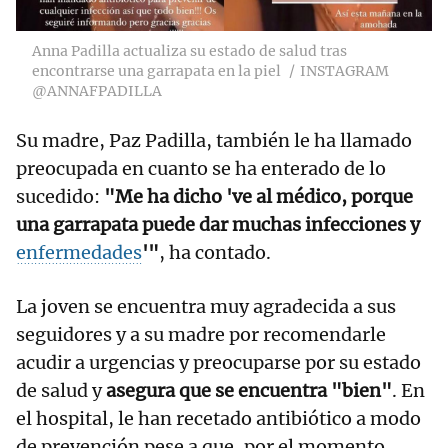
Anna Padilla actualiza su estado de salud tras
encontrarse una garrapata en la piel
INSTAGRAM
@ANNAFPADILLA
Su madre, Paz Padilla, también le ha llamado
preocupada en cuanto se ha enterado de lo
sucedido:
"Me ha dicho 've al médico, porque
una garrapata puede dar muchas infecciones y
enfermedades
'"
, ha contado.
La joven se encuentra muy agradecida a sus
seguidores y a su madre por recomendarle
acudir a urgencias y preocuparse por su estado
de salud y
asegura que se encuentra "bien"
. En
el hospital, le han recetado antibiótico a modo
de prevención pese a que, por el momento,