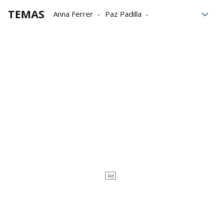
TEMAS
Anna Ferrer
Paz Padilla
garrapatas
enfermedades
Salud
urgencias