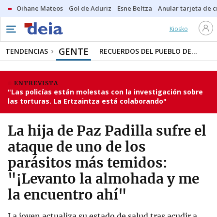
Oihane Mateos
Gol de Aduriz
Esne Beltza
Anular tarjeta de c
Kiosko
GENTE
TENDENCIAS
RECUERDOS DEL PUEBLO DE...
ENTREVISTA
"Las policías están molestas con la investigación sobre
las torturas. La Ertzaintza está colaborando"
La hija de Paz Padilla sufre el
ataque de uno de los
parásitos más temidos:
"¡Levanto la almohada y me
la encuentro ahí"
La joven actualiza su estado de salud tras acudir a