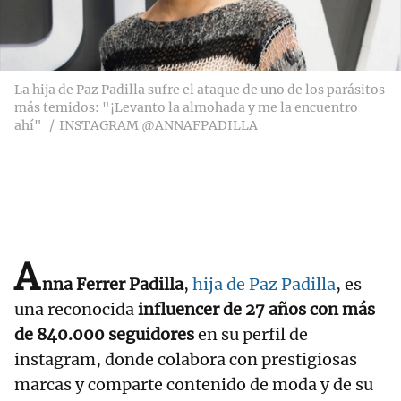
La hija de Paz Padilla sufre el ataque de uno de los parásitos
más temidos: "¡Levanto la almohada y me la encuentro
ahí"
INSTAGRAM @ANNAFPADILLA
A
nna Ferrer Padilla
,
hija de Paz Padilla
, es
una reconocida
influencer de 27 años con más
de 840.000 seguidores
en su perfil de
instagram, donde colabora con prestigiosas
marcas y comparte contenido de moda y de su