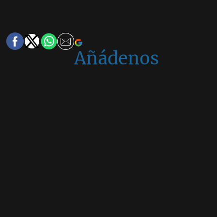
Añádenos
en
Google