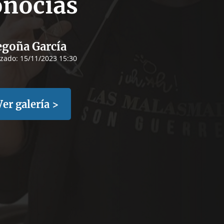
onocías
goña García
izado:
15/11/2023 15:30
Ver galería >