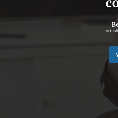
c
Be
Actual